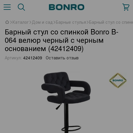
Каталог
Дом и сад
Барные стулья
Барный стул со спин
Барный стул со спинкой Bonro B-
064 велюр черный с черным
основанием (42412409)
Артикул:
42412409
Оставить отзыв