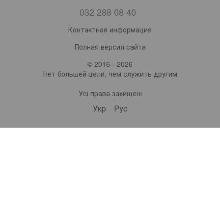
032 288 08 40
Контактная информация
Полная версия сайта
© 2016—2026
Нет большей цели, чем служить другим
Усі права захищені
Укр
Рус
bonro ua
573 Subscribers
•
229 Videos
•
2.1M Views