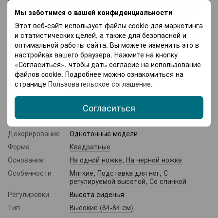
пределах 1–3 см в зависимости от партии поставки. Это
обусловлено особенностями производства и различными
Мы заботимся о вашей конфиденциальности
параметрами материалов. Такие отклонения являются
Этот веб-сайт использует файлы cookie для маркетинга
нормой и не влияют на качество или функциональность
и статистических целей, а также для безопасной и
изделия.
оптимальной работы сайта. Вы можете изменить это в
настройках вашего браузера. Нажмите на кнопку
«Согласиться», чтобы дать согласие на использование
Характеристики
файлов cookie. Подробнее можно ознакомиться на
странице
Пользовательское соглашение
.
Вид
Барное кресло
Назначения
В квартиру
,
Для визажистов
,
Для кафе и
Согласиться
ресторанов
,
Для офиса
,
На кухню
Цвет
Черный
Декорирование
Однотонные модели
Форма
Квадратные
Основание
На одной ножке
,
На черной ножке
Особенности
Мягкие
,
Подставка для ног
,
С
регулируемой высотой
,
Со спинкой
Регулировки
Высота сиденья
Тип
Высокие (64-84 см)