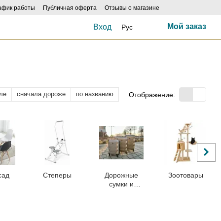
афик работы
Публичная оферта
Отзывы о магазине
Мой заказ
Вход
Рус
ле
сначала дороже
по названию
Отображение:
сад
Степеры
Дорожные
Зоотовары
сумки и
чемоданы на
колесах