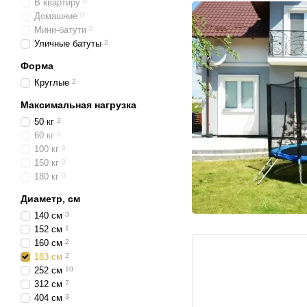
В квартиру
0
Домашние
0
Мини-батути
0
Уличные батуты
2
Форма
Круглые
2
Максимальная нагрузка
50 кг
2
60 кг
0
100 кг
0
150 кг
0
180 кг
0
Диаметр, см
140 см
3
152 см
1
160 см
2
183 см
2
252 см
10
312 см
7
404 см
3