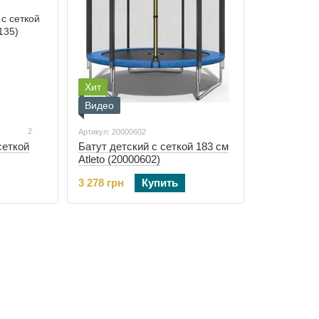
Хит
Видео
2
Артикул: 20000602
сеткой
Батут детский с сеткой 183 см
Atleto (20000602)
3 278 грн
Купить