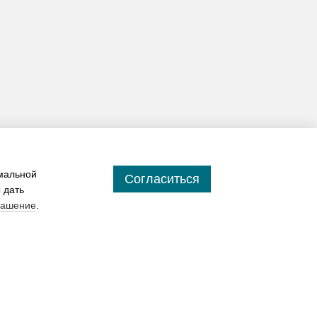
имальной
Согласиться
 дать
лашение
.