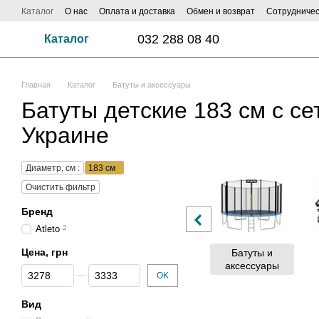
Перейти к основному контенту
Каталог
О нас
Оплата и доставка
Обмен и возврат
Сотрудничес
ФОТО И ВИДЕО НАСИЛАЙ - КЕШБЕК ДО 1000 ГРН ЗАБИРАЙ!
Influe
032 288 08 40
Каталог
Главная
Каталог
Батуты и аксессуары
Батуты детские 183 см с се
Украине
Диаметр, см :
183 см
Очистить фильтр
Бренд
Atleto
2
Цена, грн
Батуты и
аксессуары
От Цена, грн
До Цена, грн
OK
Вид