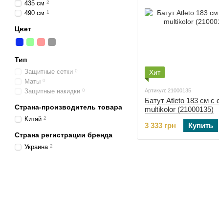
435 см
2
490 см
1
Цвет
Тип
Защитные сетки
0
Хит
Маты
0
Защитные накидки
0
Артикул: 21000135
Батут Atleto 183 см с 
Страна-производитель товара
multikolor (21000135)
Китай
2
3 333 грн
Купить
Страна регистрации бренда
Украина
2