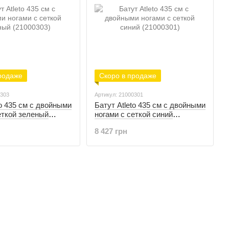
родаже
Скоро в продаже
0303
Артикул: 21000301
to 435 см с двойными
Батут Atleto 435 см с двойными
еткой зеленый
ногами с сеткой синий
(21000301)
8 427 грн