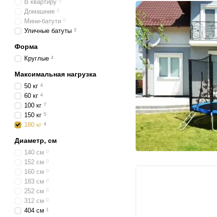
В квартиру
0
Домашние
0
Мини-батути
0
Уличные батуты
3
Форма
Круглые
4
Максимальная нагрузка
50 кг
4
60 кг
4
100 кг
7
150 кг
5
180 кг
4
Диаметр, см
140 см
0
152 см
0
160 см
0
183 см
0
252 см
0
312 см
0
404 см
1