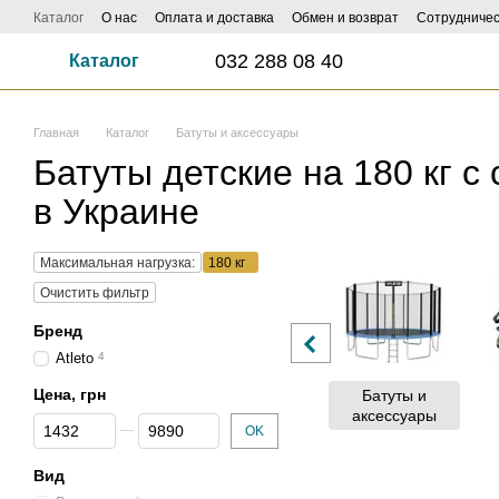
Перейти к основному контенту
Каталог
О нас
Оплата и доставка
Обмен и возврат
Сотрудничес
ФОТО И ВИДЕО НАСИЛАЙ - КЕШБЕК ДО 1000 ГРН ЗАБИРАЙ!
Influe
032 288 08 40
Каталог
Главная
Каталог
Батуты и аксессуары
Батуты детские на 180 кг с 
в Украине
Максимальная нагрузка:
180 кг
Очистить фильтр
Бренд
Atleto
4
Цена, грн
Батуты и
аксессуары
От Цена, грн
До Цена, грн
OK
Вид