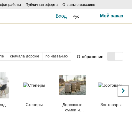
афик работы
Публичная оферта
Отзывы о магазине
Мой заказ
Вход
Рус
ле
сначала дороже
по названию
Отображение:
сад
Степеры
Дорожные
Зоотовары
сумки и
чемоданы на
колесах