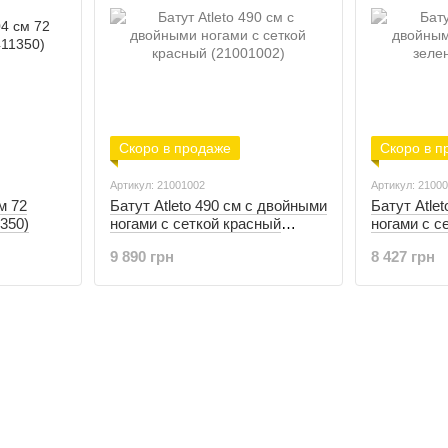
Скоро в продаже
Скоро в п
Артикул: 21001002
Артикул: 2100
м 72
Батут Atleto 490 см с двойными
Батут Atle
1350)
ногами с сеткой красный
ногами с с
(21001002)
(21000303)
9 890 грн
8 427 грн