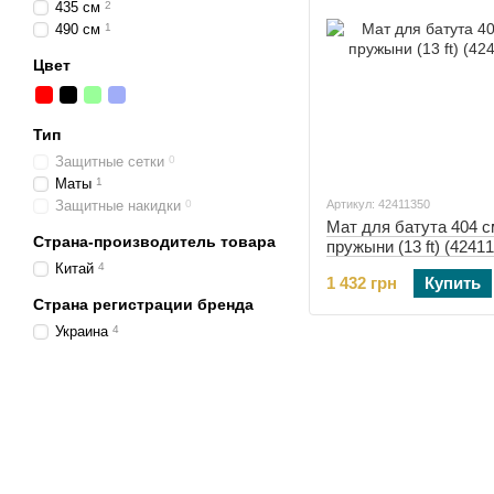
435 см
2
490 см
1
Цвет
Тип
Защитные сетки
0
Маты
1
Защитные накидки
0
Артикул: 42411350
Мат для батута 404 с
Страна-производитель товара
пружыни (13 ft) (4241
Китай
4
1 432 грн
Купить
Страна регистрации бренда
Украина
4