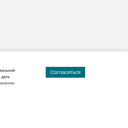
имальной
Согласиться
 дать
лашение
.