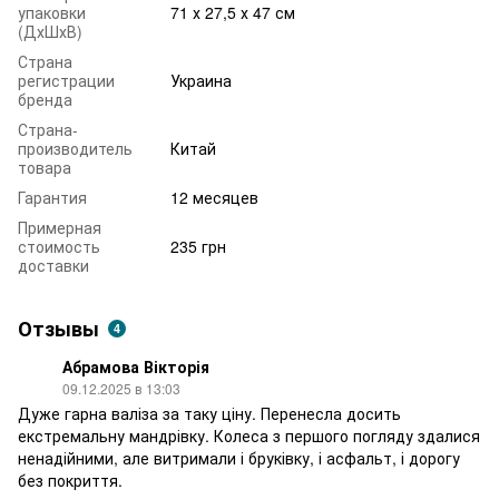
упаковки
71 х 27,5 х 47 см
(ДхШхВ)
Страна
регистрации
Украина
бренда
Страна-
производитель
Китай
товара
Гарантия
12 месяцев
Примерная
стоимость
235 грн
доставки
Отзывы
4
Абрамова Вікторія
09.12.2025 в 13:03
Дуже гарна валіза за таку ціну. Перенесла досить
екстремальну мандрівку. Колеса з першого погляду здалися
ненадійними, але витримали і бруківку, і асфальт, і дорогу
без покриття.