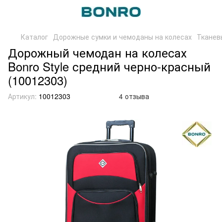
Каталог
Дорожные сумки и чемоданы на колесах
Тканев
Дорожный чемодан на колесах
Bonro Style средний черно-красный
(10012303)
Артикул:
10012303
4 отзыва