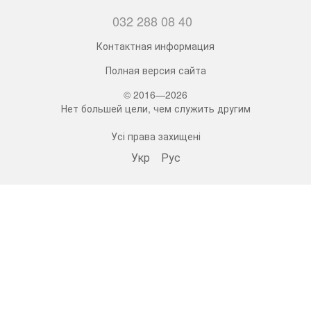
032 288 08 40
Контактная информация
Полная версия сайта
© 2016—2026
Нет большей цели, чем служить другим
Усі права захищені
Укр
Рус
bonro ua
573 Subscribers
•
229 Videos
•
2.1M Views