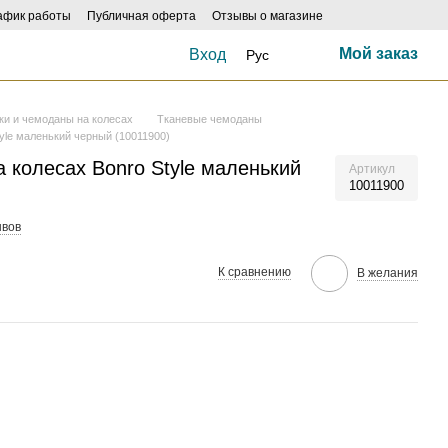
афик работы
Публичная оферта
Отзывы о магазине
Мой заказ
Вход
Рус
ки и чемоданы на колесах
Тканевые чемоданы
yle маленький черный (10011900)
 колесах Bonro Style маленький
Артикул
10011900
ывов
К сравнению
В желания