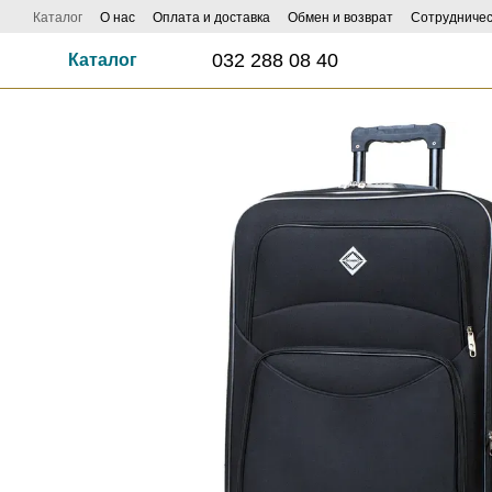
Перейти к основному контенту
Каталог
О нас
Оплата и доставка
Обмен и возврат
Сотрудничес
ФОТО И ВИДЕО НАСИЛАЙ - КЕШБЕК ДО 1000 ГРН ЗАБИРАЙ!
Influe
032 288 08 40
Каталог