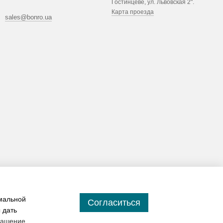
Гостинцеве, ул. Львовская 2".
Карта проезда
sales@bonro.ua
имальной
Согласиться
 дать
лашение
.