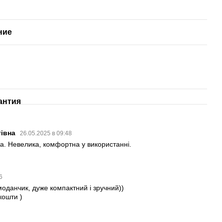
ние
антия
тівна
26.05.2025 в 09:48
а. Невелика, комфортна у використанні.
36
оданчик, дуже компактний і зручний))
кошти )