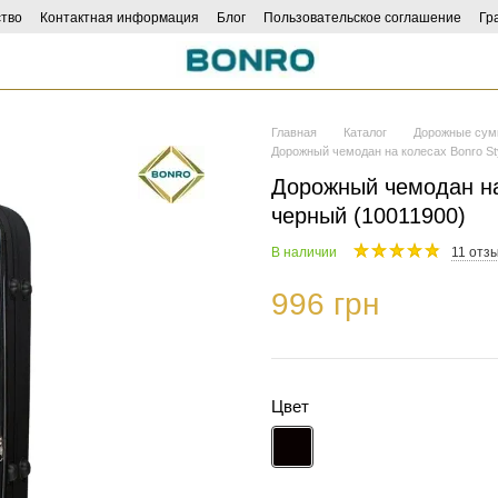
тво
Контактная информация
Блог
Пользовательское соглашение
Гр
ncers
Главная
Каталог
Дорожные сум
Дорожный чемодан на колесах Bonro St
Дорожный чемодан на
черный (10011900)
В наличии
11 отз
996 грн
Цвет