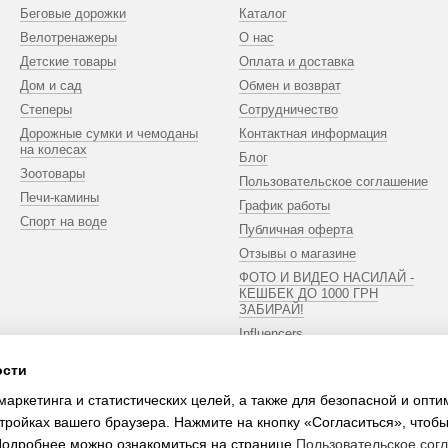
Беговые дорожки
Каталог
Велотренажеры
О нас
Детские товары
Оплата и доставка
Дом и сад
Обмен и возврат
Степеры
Сотрудничество
Дорожные сумки и чемоданы
Контактная информация
на колесах
Блог
Зоотовары
Пользовательское соглашение
Печи-камины
График работы
Спорт на воде
Публичная оферта
Отзывы о магазине
ФОТО И ВИДЕО НАСИЛАЙ -
КЕШБЕК ДО 1000 ГРН
ЗАБИРАЙ!
Influencers
ости
Мы в соцсетях
маркетинга и статистических целей, а также для безопасной и опт
тройках вашего браузера. Нажмите на кнопку «Согласиться», чтобы
 Подробнее можно ознакомиться на странице
Пользовательское сог