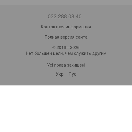
032 288 08 40
Контактная информация
Полная версия сайта
© 2016—2026
Нет большей цели, чем служить другим
Усі права захищені
Укр
Рус
bonro ua
574 Subscribers
•
229 Videos
•
2.2M Views