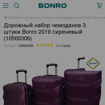
Каталог
Дорожные сумки и чемоданы на колесах
Пласти
Дорожный набор чемоданов 3
штуки Bonro 2019 сиреневый
(10500306)
Артикул:
10500306
3 отзыва