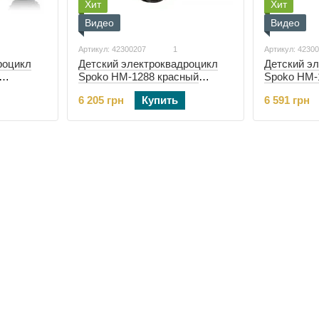
Хит
Хит
Видео
Видео
Артикул: 42300207
1
Артикул: 4230
роцикл
Детский э
Детский электроквадроцикл
Spoko HM-
Spoko HM-1288 красный
(42300209)
(42300207)
6 591 грн
6 205 грн
Купить