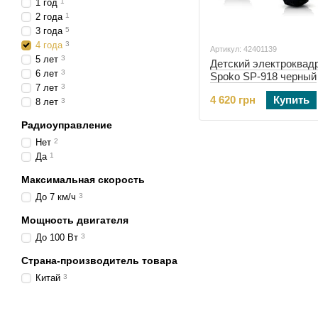
1 год
1
2 года
1
3 года
5
4 года
3
Артикул: 42401139
5 лет
3
Детский электроквад
6 лет
3
Spoko SP-918 черный
7 лет
3
(42401139)
4 620 грн
Купить
8 лет
3
Радиоуправление
Нет
2
Да
1
Максимальная скорость
До 7 км/ч
3
Мощность двигателя
До 100 Вт
3
Страна-производитель товара
Китай
3