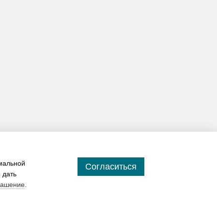
имальной
Согласиться
 дать
лашение
.