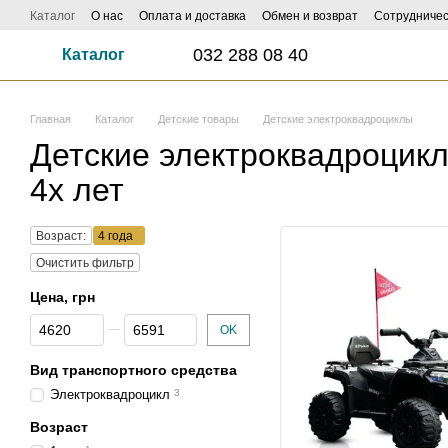
Перейти к основному контенту
Каталог
О нас
Оплата и доставка
Обмен и возврат
Сотрудничес
ФОТО И ВИДЕО НАСИЛАЙ - КЕШБЕК ДО 1000 ГРН ЗАБИРАЙ!
Influe
032 288 08 40
Каталог
Главная
Каталог
Детские товары
Детские электроквадроциклы
Детские электроквадроцик
4х лет
Возраст:
4 года
Очистить фильтр
Цена, грн
От Цена, грн
До Цена, грн
OK
Вид транспортного средства
Электроквадроцикл
3
Возраст