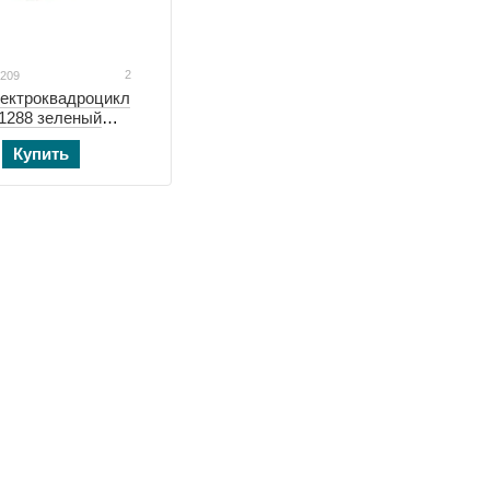
2
0209
лектроквадроцикл
1288 зеленый
Купить