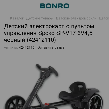
Каталог
Детские товары
Детские электромобили
Детск
Детский электрокарт с пультом
управления Spoko SP-V17 6V4,5
черный (42412110)
Артикул:
42412110
Оставить отзыв