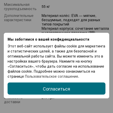
Максимальная
55 кг
грузоподъемность
Дополнительные
Материал колёс: EVA — мягкие,
характеристики
бесшумные, подходят для разных
типов покрытий
Материал корпуса: сочетание металла
и ударопрочного пластика (PP)
Мы заботимся о вашей конфиденциальности
Вес
7 кг
Этот веб-сайт использует файлы cookie для маркетинга
Размеры (ДхШхВ)
85 × 54 × 48.5 см
и статистических целей, а также для безопасной и
Вес с упаковкой
7,1 кг
оптимальной работы сайта. Вы можете изменить это в
Размеры упаковки
настройках вашего браузера. Нажмите на кнопку
86,5 x 24,5 x 26,5 см
(ДхШхВ)
«Согласиться», чтобы дать согласие на использование
Страна
файлов cookie. Подробнее можно ознакомиться на
регистрации
Украина
странице
Пользовательское соглашение
.
бренда
Гарантия
12 месяцев
Согласиться
Примерная
стоимость
247 грн
доставки