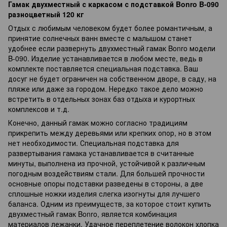
Гамак двухместный с каркасом с подставкой Bonro B-090
разноцветный 120 кг
Отдых с любимым человеком будет более романтичным, а
принятие солнечных ванн вместе с малышом станет
удобнее если развернуть двухместный гамак Bonro модели
B-090. Изделие устанавливается в любом месте, ведь в
комплекте поставляется специальная подставка. Ваш
досуг не будет ограничен на собственном дворе, в саду, на
пляже или даже за городом. Нередко такое дело можно
встретить в отдельных зонах баз отдыха и курортных
комплексов и т.д.
Конечно, данный гамак можно согласно традициям
прикрепить между деревьями или крепких опор, но в этом
нет необходимости. Специальная подставка для
развертывания гамака устанавливается в считанные
минуты, выполнена из прочной, устойчивой к различным
погодным воздействиям стали. Для большей прочности
основные опоры подставки разведены в стороны, а две
сплошные ножки изделия слегка изогнуты для лучшего
баланса. Одним из преимуществ, за которое стоит купить
двухместный гамак Bonro, является комбинация
материалов лежанки. Удачное переплетение волокон хлопка