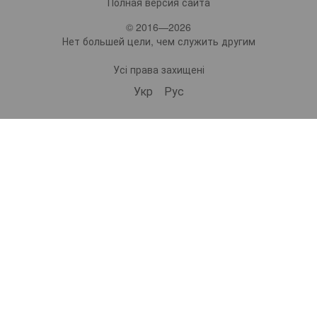
Полная версия сайта
© 2016—2026
Нет большей цели, чем служить другим
Усі права захищені
Укр
Рус
bonro ua
575 Subscribers
•
229 Videos
•
2.2M Views