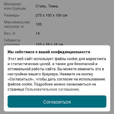
Материал
Сталь, Ткань
конструкции
Размеры
275 х 100 х 100 см
Максимальная
120
нагрузка, кг
Вес, кг
14
Габариты
упаковки
125 x 28 x 18 см
(ДхШхВ)
Мы заботимся о вашей конфиденциальности
Страна-
Этот веб-сайт использует файлы cookie для маркетинга
производитель
Китай
и статистических целей, а также для безопасной и
товара
оптимальной работы сайта. Вы можете изменить это в
Страна
настройках вашего браузера. Нажмите на кнопку
регистрации
Украина
«Согласиться», чтобы дать согласие на использование
бренда
файлов cookie. Подробнее можно ознакомиться на
Гарантия
12 месяцев
странице
Пользовательское соглашение
.
Примерная
стоимость
342 грн
Согласиться
доставки