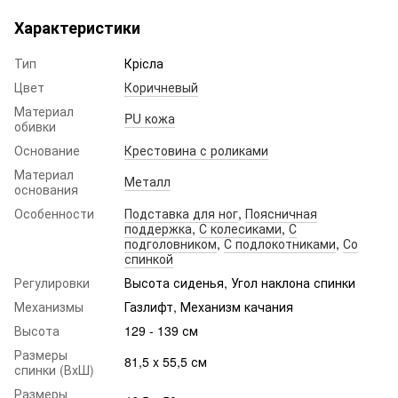
Характеристики
Тип
Крісла
Цвет
Коричневый
Материал
PU кожа
обивки
Основание
Крестовина с роликами
Материал
Металл
основания
Особенности
Подставка для ног
,
Поясничная
поддержка
,
С колесиками
,
С
подголовником
,
С подлокотниками
,
Со
спинкой
Регулировки
Высота сиденья, Угол наклона спинки
Механизмы
Газлифт, Механизм качания
Высота
129 - 139 см
Размеры
81,5 x 55,5 см
спинки (ВхШ)
Размеры