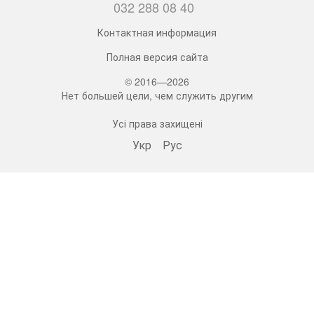
032 288 08 40
Контактная информация
Полная версия сайта
© 2016—2026
Нет большей цели, чем служить другим
Усі права захищені
Укр
Рус
bonro ua
573 Subscribers
•
229 Videos
•
2.1M Views