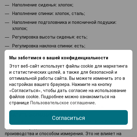
Наполнение сиденья: хлопок;
Наполнение спинки: хлопок, сталь;
Наполнение подголовника и поясничной подушки:
хлопок;
Регулировка высоты сиденья: есть;
Регулировка наклона спинки: есть;
Угол наклона спинки: до 155°;
Мы заботимся о вашей конфиденциальности
Фиксация спинки: есть;
Этот веб-сайт использует файлы cookie для маркетинга
Подлокотники: есть;
и статистических целей, а также для безопасной и
оптимальной работы сайта. Вы можете изменить это в
Механизм качания: есть;
настройках вашего браузера. Нажмите на кнопку
Съемный чехол: нет;
«Согласиться», чтобы дать согласие на использование
файлов cookie. Подробнее можно ознакомиться на
Регулировка поясничной подушки: есть;
странице
Пользовательское соглашение
.
Стойкость к царапинам и загрязнениям: да.
ОБРАТИТЕ ВНИМАНИЕ!
Согласиться
Допускаются незначительные отклонения в размерах
изделия в пределах 1-3 см, что связано с особенностями
производства и способом измерения. Это не влияет на