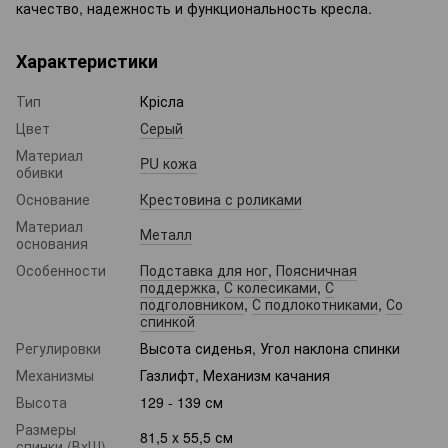
качество, надежность и функциональность кресла.
Характеристики
Тип
Крісла
Цвет
Серый
Материал
PU кожа
обивки
Основание
Крестовина с роликами
Материал
Металл
основания
Особенности
Подставка для ног
,
Поясничная
поддержка
,
С колесиками
,
С
подголовником
,
С подлокотниками
,
Со
спинкой
Регулировки
Высота сиденья, Угол наклона спинки
Механизмы
Газлифт, Механизм качания
Высота
129 - 139 см
Размеры
81,5 x 55,5 см
спинки (ВхШ)