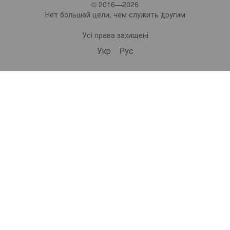
© 2016—2026
Нет большей цели, чем служить другим
Усі права захищені
Укр
Рус
bonro ua
573 Subscribers
•
229 Videos
•
2.1M Views
Набір валіз Bonro 3 штуки 2019 шампань (10500308)
ВІДЕООГЛЯД | Самокат дитячий триколісний 2в1 Spoko SP-322 рожевий (42401024)
ВІДЕООГЛЯД | Дорожній набір валіз Bonro 3 штуки 2019 шампань (10500308)