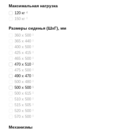
Максимальная нагрузка
120 кг
4
150 кг
0
Размеры сиденья (ШхГ), мм
360 x 500
0
365 x 440
0
400 x 500
0
425 x 415
0
465 x 500
0
470 x 510
2
475 х 500
0
490 x 470
1
500 х 480
0
500 х 500
1
500 x 615
0
510 х 500
0
515 x 505
0
520 х 500
0
570 x 500
0
570 х 615
0
Механизмы
580 x 500
0