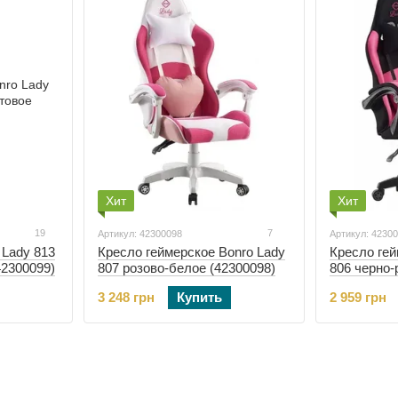
Хит
Хит
19
7
Артикул: 42300098
Артикул: 4230
 Lady 813
Кресло геймерское Bonro Lady
Кресло гей
42300099)
807 розово-белое (42300098)
806 черно-
3 248 грн
Купить
2 959 грн