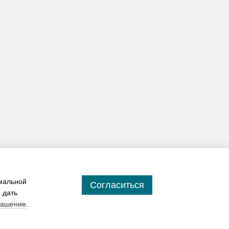
имальной
Согласиться
 дать
лашение
.