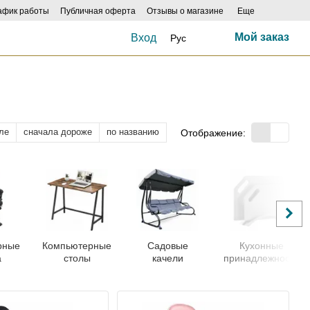
афик работы
Публичная оферта
Отзывы о магазине
Еще
Мой заказ
Вход
Рус
ле
сначала дороже
по названию
Отображение:
рные
Компьютерные
Садовые
Кухонные
а
столы
качели
принадлежности