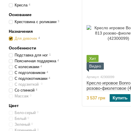
Кресла
4
Основание
Крестовина с роликами
3
Назначения
Для девочек
4
Особенности
Подставка для ног
1
Хит
Поясничная поддержка
4
Видео
С колесиками
4
С подголовником
4
Артикул: 42300099
С подлокотниками
4
Кресло игровое Bonro
С подсветкой
0
розово-фиолетовое (
Со спинкой
4
Массаж
0
3 537 грн
Купить
Цвет
Бело-серый
0
Белый
0
Зеленый
0
Коричневый
0