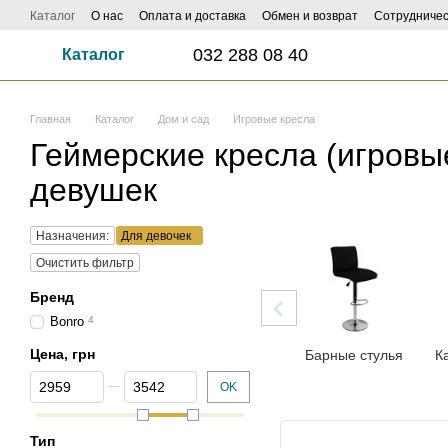
Перейти к основному контенту
Каталог
О нас
Оплата и доставка
Обмен и возврат
Сотрудничес
032 288 08 40
Каталог
Главная
Каталог
Дом и сад
Игровые кресла
Геймерские кресла (игровы
девушек
Назначения:
Для девочек
Очистить фильтр
Бренд
Bonro
4
Цена, грн
Барные стулья
К
От Цена, грн
До Цена, грн
OK
Тип