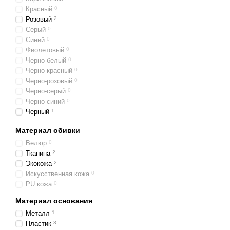
Красный
0
Розовый
2
Серый
0
Синий
0
Фиолетовый
0
Черно-белый
0
Черно-красный
0
Черно-розовый
0
Черно-серый
0
Черно-синий
0
Черный
1
Чорно-жовтий
0
Материал обивки
Розово-белый
1
Велюр
0
Тканина
2
Экокожа
2
Искусственная кожа
0
PU кожа
0
Материал основания
Металл
1
Пластик
3