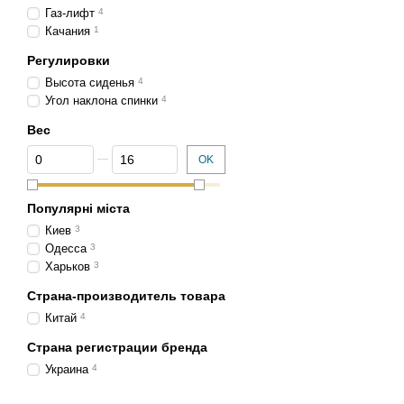
Газ-лифт
4
Качания
1
Регулировки
Высота сиденья
4
Угол наклона спинки
4
Вес
От Вес
До Вес
OK
Популярні міста
Киев
3
Одесса
3
Харьков
3
Страна-производитель товара
Китай
4
Страна регистрации бренда
Украина
4