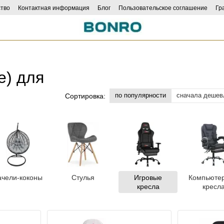
тво
Контактная информация
Блог
Пользовательское соглашение
Гр
е) для
по популярности
сначала дешев
Сортировка:
ачели-коконы
Стулья
Игровые
Компьюте
кресла
кресл