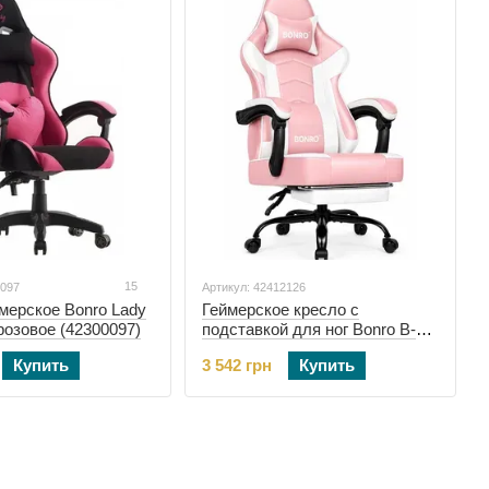
15
0097
Артикул: 42412126
мерское Bonro Lady
Геймерское кресло с
розовое (42300097)
подставкой для ног Bonro B-
203 розово-белое (42412126)
Купить
3 542 грн
Купить