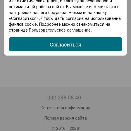
и статистических целей, а также для безопасной и
оптимальной работы сайта. Вы можете изменить это в
1
настройках вашего браузера. Нажмите на кнопку
Артикул: 42400940
«Согласиться», чтобы дать согласие на использование
Качели-гнездо подвесные
файлов cookie. Подробнее можно ознакомиться на
круглые 100 см Spoko SP-001
странице
Пользовательское соглашение
.
синяя (42400940)
1 111 грн
Согласиться
032 288 08 40
Контактная информация
Полная версия сайта
© 2016—2026