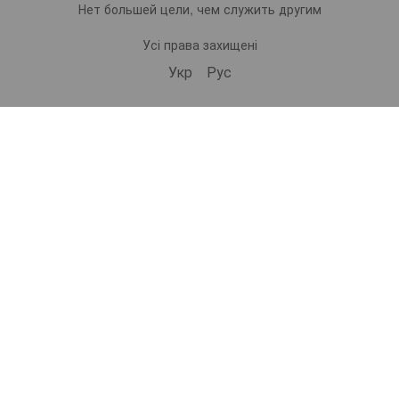
Нет большей цели, чем служить другим
Усі права захищені
Укр
Рус
bonro ua
573 Subscribers
•
229 Videos
•
2.1M Views
Набір валіз Bonro 3 штуки 2019 шампань (10500308)
ВІДЕООГЛЯД | Самокат дитячий триколісний 2в1 Spoko SP-322 рожевий (42401024)
ВІДЕООГЛЯД | Дорожній набір валіз Bonro 3 штуки 2019 шампань (10500308)
9/12/2025
8/29/2025
8/29/2025