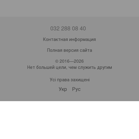
032 288 08 40
Контактная информация
Полная версия сайта
© 2016—2026
Нет большей цели, чем служить другим
Усі права захищені
Укр
Рус
bonro ua
573 Subscribers
•
229 Videos
•
2.1M Views