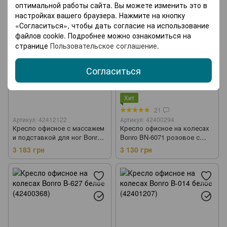
оптимальной работы сайта. Вы можете изменить это в
настройках вашего браузера. Нажмите на кнопку
«Согласиться», чтобы дать согласие на использование
файлов cookie. Подробнее можно ознакомиться на
странице
Пользовательское соглашение
.
Согласиться
Хит
21
Артикул: 42412122
Артикул: 42400294
Кресло офисное с массажем
Кресло офисное на колесах
и подставкой для ног Bonro
Bonro BN-6071 розовое с
B-6071 розовое (42412122)
подставкой для ног
3 183 грн
3 130 грн
(42400294)