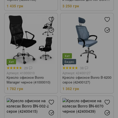
B-6071 черное (42412123)
1 435 грн
3 250 грн
Хит
Хит
Видео
29
38
Артикул: 41000010
Артикул: 42400127
Кресло офисное Bonro
Кресло офисное Bonro B-6200
Manager черное (41000010)
серое (42400127)
1 782 грн
1 362 грн