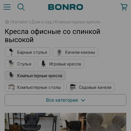
Каталог
Дом и сад
Компьютерные кресла
Кресла офисные со спинкой
высокой
Барные стулья
Качели-коконы
Стулья
Игровые кресла
Компьютерные кресла
Компьютерные столы
Садовые качели
Кухонные принадлежности
Мягкие кресла
Все категории
Косметические столики
Подставки для обуви