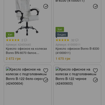
Хит
Хит
Видео
2
32
Артикул: 42400440
Артикул: 41000011
Кресло офисное на колесах
Кресло офисное Bonro B-8330
Bonro BN-6070 белое
(41000011)
(42400440)
2 672 грн
1 675 грн