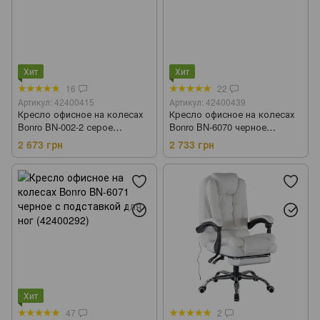
Хит
Хит
16
22
Артикул: 42400415
Артикул: 42400439
Кресло офисное на колесах
Кресло офисное на колесах
Bonro BN-002-2 серое
Bonro BN-6070 черное
(42400415)
(42400439)
2 673 грн
2 733 грн
Хит
47
2