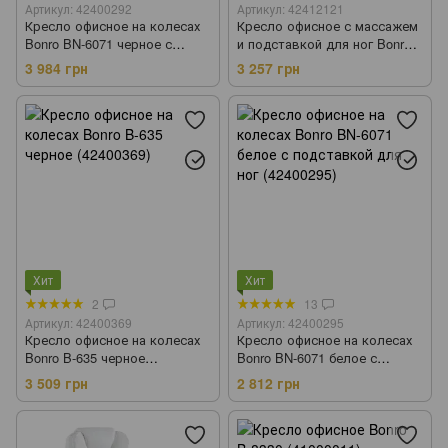
Артикул: 42400292
Артикул: 42412121
Кресло офисное на колесах
Кресло офисное с массажем
Bonro BN-6071 черное с
и подставкой для ног Bonro
подставкой для ног
B-6071 белое (42412121)
3 984 грн
3 257 грн
(42400292)
Хит
Хит
2
13
Артикул: 42400369
Артикул: 42400295
Кресло офисное на колесах
Кресло офисное на колесах
Bonro B-635 черное
Bonro BN-6071 белое с
(42400369)
подставкой для ног
3 509 грн
2 812 грн
(42400295)