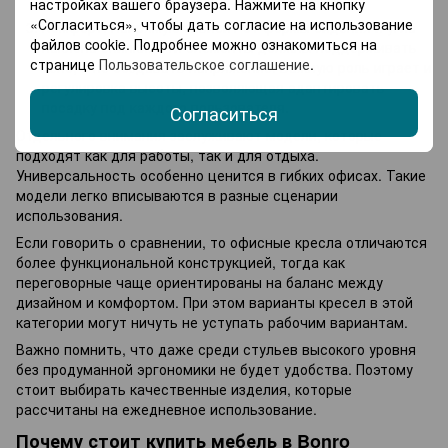
настройках вашего браузера. Нажмите на кнопку
«Согласиться», чтобы дать согласие на использование
Комфорт. Напрямую зависит от формы сидения и угла
файлов cookie. Подробнее можно ознакомиться на
наклона спинки. Эти элементы должны поддерживать
странице
Пользовательское соглашение
.
тело, а не создавать напряжение. Важную роль играет и
регулировка высоты, позволяющая адаптировать
посадку под каждого пользователя.
Согласиться
Отдельного внимания заслуживают модели, которые
подходят как для работы, так и для отдыха.
Универсальность особенно ценится в гибких офисах. Такие
модели легко вписываются в разные сценарии
использования.
Если говорить о сравнении, то офисные кресла отличаются
более функциональной конструкцией, тогда как
переговорные чаще ориентированы на баланс между
дизайном и комфортом. При этом варианты кресел в этой
категории могут ничуть не уступать рабочим вариантам.
Важно помнить, что даже среди стульев высокого уровня
без продуманной эргономики не будет удобства. Поэтому
стоит выбирать качественные изделия, которые
рассчитаны на ежедневное использование.
Почему стоит купить мебель в Bonro