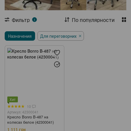
Садовые павильони
Садовые зонты
Шезлонги
Складная мебель
Столы
Фильтр
По популярности
1
Журнальные столы
Стеллажи
Назначения
Для переговорних
Сушилки для одежды
Садовые тележки
Теплицы и парники
Агроткань
Хит
10
Артикул: 42300041
Кресло Bonro B-487 на
колесах белое (42300041)
1 111 грн