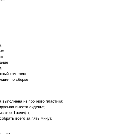
а
ие
фт
ание
а
жный комплект
укция по сборке
а выполнена из прочного пластика;
ируемая высота сиденья;
изатор: Газлифт;
собрать всего за пять минут.