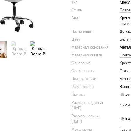
Тип
Кресл
Стиль
Совре
Вид
Кругл
спинк
Назначения
Детск
Цвет
Белы
Материал основания
Мета
Материал обивки
Экоко
Основание
Крест
Особенности
С кол
Подлокотники
Без п
Регулировки
Высот
Высота
88 см
Размеры сиденья
45 x 4
(ШхГ)
Размеры спинки
39,5 х
(ВхШ)
Механизмы
Газ-л