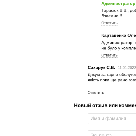
Администратор
Тарасюк В.В., до
Взаємно!!!
Ответить
Картавенко Оле
Администратор, кр
не було у комплек
Ответить
Сахарук С.В.
11.01.2022
Дякую за гарне обслугов
якість поки ще рано гово
Ответить
Новый отзыв или комме