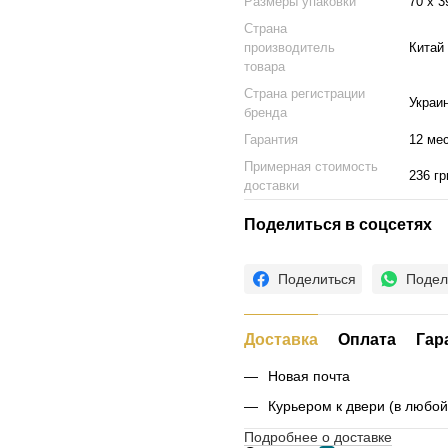
Размеры упаковки
70 х 3
Страна
производитель
Китай
товара
Страна регистрации
Украи
бренда
Гарантия
12 ме
Примерная стоимость
236 гр
доставки
Поделиться в соцсетях
Поделиться
Подел
Доставка
Оплата
Гар
Новая почта
Курьером к двери (в любо
Подробнее о доставке