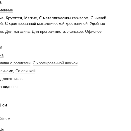
а
менные
ые, Крутятся, Мягкие, С металлическим каркасом, С низкой
ой, С хромированной металлической крестовиной, Удобные
ое
,
Для магазина
,
Для программиста
,
Женское
,
Офисное
й
лл
жа
овина с роликами
,
С хромированной ножкой
есиками
,
Со спинкой
одлокотников
а сиденья
1 см
 35 см
ифт