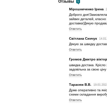
Отзывы
5
Мірошниченко Ірина
Доброго дня!Замовляла 
зайвих деталей, класно 
доставка!Дякую продавця
Ответить
Світлана Синчук
14.01
Дякую за швидку достав
Ответить
Громов Дмитро вікто
швидка достака. Крісло 
задовільна за свою ціну
Ответить
Тарасюк В.В.
19.01.202
Дуже оперативно та якіс
схеми складання виробу
Ответить