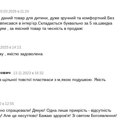
20.03.2026 в 11:24
даний товар для дитини, дуже зручний та комфортний.Без
вписався в інтерʼєр.Складається буквально за 5 хв,швидка
м , за якісний товар та чесність в продажі
.2025 в 14:13
ку , якістю задоволена
рович
13.11.2023 в 16:32
з щільної товстої пластмаси з м,якою подушкою. Якість
2 в 12:55
но спрацювали! Дякую! Одна лише прикрість - відсутність
! Але це несуттєво! Бажаю здоров'я! Зі святом Богоявлення!