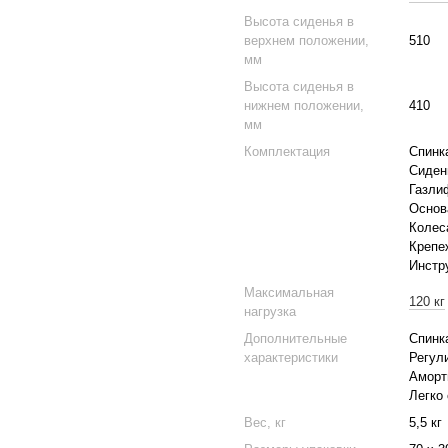
Высота сиденья в
верхнем положении,
510
мм
Высота сиденья в
нижнем положении,
410
мм
Комплектация
Спинк
Сиден
Газли
Основ
Колес
Крепе
Инстр
Максимальная
120 кг
нагрузка
Дополнительные
Спинк
характеристики
Регул
Аморт
Легко 
Вес, кг
5,5 кг