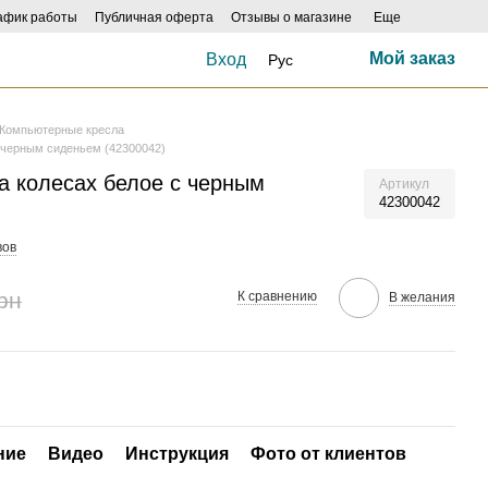
афик работы
Публичная оферта
Отзывы о магазине
Еще
Мой заказ
Вход
Рус
Компьютерные кресла
с черным сиденьем (42300042)
а колесах белое с черным
Артикул
42300042
вов
рн
К сравнению
В желания
ние
Видео
Инструкция
Фото от клиентов