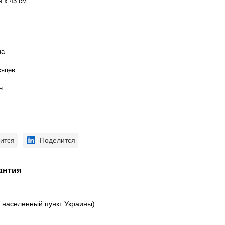
9 х 43 см
на
сяцев
н
ится
Поделится
антия
й населенный пункт Украины)