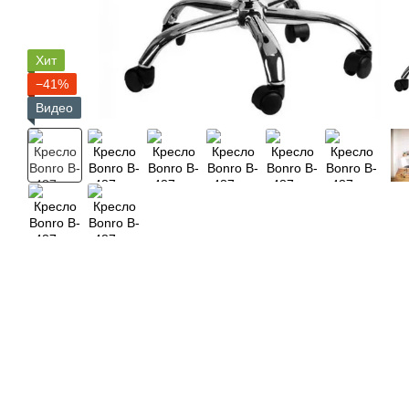
Хит
−41%
Видео