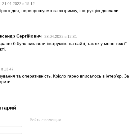
21.01.2022 в 15:12
брого дня, перепрошуємо за затримку, інструкцію дослали
ксандр Сергійович
28.04.2022 в 12:31
аще б було викласти інструкцію на сайті, так як у мене теж її
ті.
 в 13:47
ування та оперативність. Крісло гарно вписалось в інтер'єр. За
рити.....
нтарий
Войти с помощью