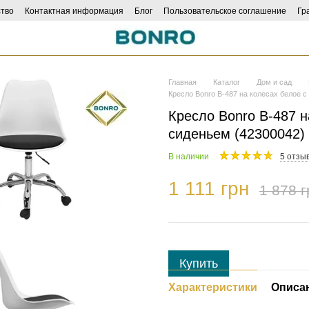
тво
Контактная информация
Блог
Пользовательское соглашение
Гр
Главная
Каталог
Дом и сад
Кресло Bonro B-487 на колесах белое 
Кресло Bonro B-487 н
сиденьем (42300042)
В наличии
5 отзы
1 111 грн
1 878 г
Купить
Характеристики
Описа