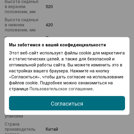
Высота сиденья
в верхнем
520
положении, мм
Высота сиденья
в нижнем
420
положении, мм
Комплектация
Спинка
Сидение
Мы заботимся о вашей конфиденциальности
Газлифт
Этот веб-сайт использует файлы cookie для маркетинга
Основание
Колеса
и статистических целей, а также для безопасной и
Крепежный комплект
оптимальной работы сайта. Вы можете изменить это в
Инструкция по сборке
настройках вашего браузера. Нажмите на кнопку
Максимальная
«Согласиться», чтобы дать согласие на использование
90 кг
нагрузка
файлов cookie. Подробнее можно ознакомиться на
странице
Пользовательское соглашение
.
Дополнительные
Основание стула: хромированное
характеристики
основание с каучуковыми колесами;
Согласиться
Вес, кг
29
Размеры
70х63х55 см
упаковки
Страна
производитель
Китай
товара