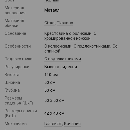
Материал
Металл
основания
Материал
Сітка
,
Тканина
обивки
Основание
Крестовина с роликами
,
С
хромированной ножкой
Особенности
С колесиками
,
С подлокотниками
,
Со
спинкой
Подлокотники
С подлокотниками
Регулировки
Высота сиденья
Высота
110 см
Ширина
50 см
Глубина
50 см
Размеры
50 х 50 см
сиденья (ШхГ)
Размеры спинки
42 х 43 см
(ВхШ)
Механизмы
Газ-лифт
,
Качания