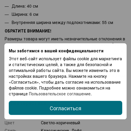
Длина: 40 см
Ширина: 6 см
Внутренняя ширина между подлокотниками: 55 см
ОБРАТИТЕ ВНИМАНИЕ!
Размеры товара могут иметь незначительные отклонения в
пределах 1–3 см в зависимости от партии поставки. Это
обусловлено особенностями производственного процесса,
Мы заботимся о вашей конфиденциальности
различиями в технологиях и используемых материалах.
Этот веб-сайт использует файлы cookie для маркетинга
Такие отклонения являются нормой и не влияют на
и статистических целей, а также для безопасной и
качество, удобство или функциональность изделия.
оптимальной работы сайта. Вы можете изменить это в
Кресло-качалка B-1012 - идеальный выбор для вашего дома
настройках вашего браузера. Нажмите на кнопку
или террасы. Удобное, стильное и долговечное, оно
«Согласиться», чтобы дать согласие на использование
подарит ощущение комфорта каждый день.
файлов cookie. Подробнее можно ознакомиться на
странице
Пользовательское соглашение
.
Характеристики
Согласиться
Тип
Кресла-качалки
Цвет
Светло-коричневый
Стиль
Классические, Лофт