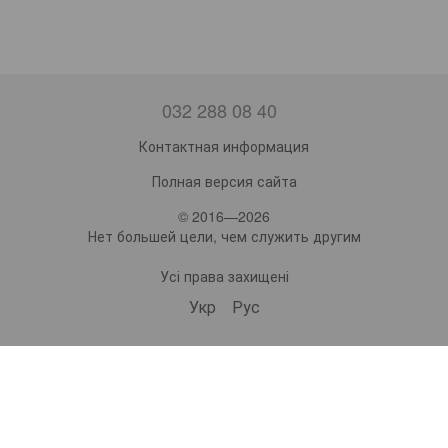
032 288 08 40
Контактная информация
Полная версия сайта
© 2016—2026
Нет большей цели, чем служить другим
Усі права захищені
Укр
Рус
bonro ua