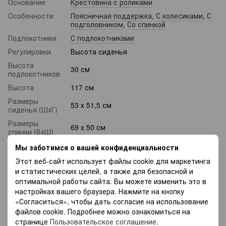
Основание
Крестовина с роликами
Особенности
Поясничная поддержка
,
С колесиками
,
С
подголовником
,
Со спинкой
Подлокотники
С подлокотниками
Регулировки
Высота сиденья
Высота
30 см
подлокотников
Высота
117 см
Размеры
53 х 51,5 см
сиденья (ШхГ)
Размеры
69 х 50 см
спинки (ВхШ)
Механизмы
Газ-лифт
Мы заботимся о вашей конфиденциальности
Высота
Этот веб-сайт использует файлы cookie для маркетинга
сиденья в
и статистических целей, а также для безопасной и
525
верхнем
оптимальной работы сайта. Вы можете изменить это в
положении, мм
настройках вашего браузера. Нажмите на кнопку
Высота
«Согласиться», чтобы дать согласие на использование
сиденья в
450
файлов cookie. Подробнее можно ознакомиться на
нижнем
странице
Пользовательское соглашение
.
положении, мм