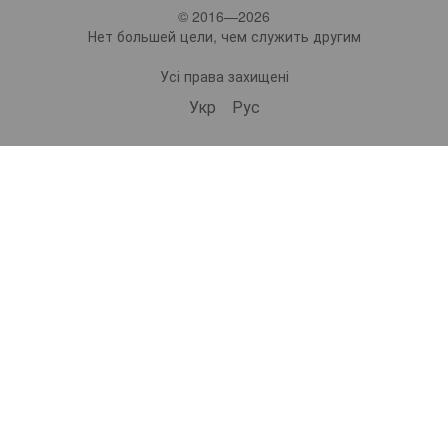
© 2016—2026
Нет большей цели, чем служить другим
Усі права захищені
Укр
Рус
bonro ua
573 Subscribers
•
229 Videos
•
2.1M Views
Набір валіз Bonro 3 штуки 2019 шампань (10500308)
ВІДЕООГЛЯД | Самокат дитячий триколісний 2в1 Spoko SP-322 рожевий (42401024)
ВІДЕООГЛЯД | Дорожній набір валіз Bonro 3 штуки 2019 шампань (10500308)