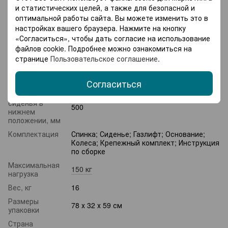
49,5 х 44 см
сиденья (ШхГ)
и статистических целей, а также для безопасной и
оптимальной работы сайта. Вы можете изменить это в
Размеры
52 х 50,5 см
спинки (ВхШ)
настройках вашего браузера. Нажмите на кнопку
«Согласиться», чтобы дать согласие на использование
Механизмы
Газ-лифт
файлов cookie. Подробнее можно ознакомиться на
Высота
странице
Пользовательское соглашение
.
сиденья в
600
верхнем
положении, мм
Согласиться
Высота
сиденья в
500
нижнем
положении, мм
Комплектация
Спинка; Сиденье; Газлифт; Основание;
Колеса; Крепежный комплект; Инструкция
по сборке
Максимальная
150 кг
нагрузка
Вес, кг
16
Размеры
78 х 32 х 59 см
упаковки
Страна