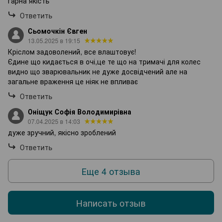
гарна якість
Ответить
Сьомочкін Євген
13.05.2025 в 19:15
Кріслом задоволений, все влаштовує!
Єдине що кидається в очі,це те що на тримачі для колес
видно що зварювальник не дуже досвідчений але на
загальне враження це ніяк не впливає
Ответить
Оніщук Софія Володимирівна
07.04.2025 в 14:03
дуже зручний, якісно зроблений
Ответить
Еще 4 отзыва
Написать отзыв