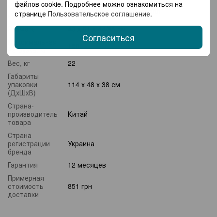
файлов cookie. Подробнее можно ознакомиться на
Материал
HDPE (полиэтилен), Металл
странице
Пользовательское соглашение
.
конструкции
Размеры
43 x 61 x 44/85 см
Согласиться
Максимальная
150
нагрузка, кг
Вес, кг
22
Габариты
упаковки
114 x 48 x 38 см
(ДхШхВ)
Страна-
производитель
Китай
товара
Страна
регистрации
Украина
бренда
Гарантия
12 месяцев
Примерная
стоимость
851 грн
доставки