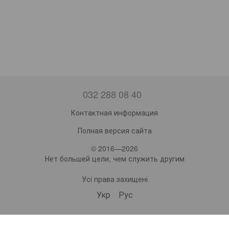
032 288 08 40
Контактная информация
Полная версия сайта
© 2016—2026
Нет большей цели, чем служить другим
Усі права захищені
Укр
Рус