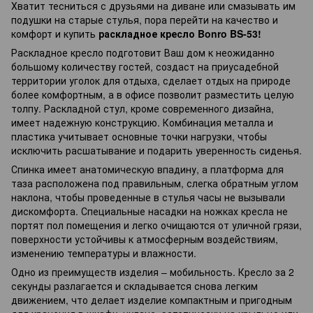
Хватит тесниться с друзьями на диване или смазывать им
подушки на старые стулья, пора перейти на качество и
комфорт и купить
раскладное кресло Bonro BS-53!
Раскладное кресло подготовит Ваш дом к неожиданно
большому количеству гостей, создаст на приусадебной
территории уголок для отдыха, сделает отдых на природе
более комфортным, а в офисе позволит разместить целую
толпу. Раскладной стул, кроме современного дизайна,
имеет надежную конструкцию. Комбинация металла и
пластика учитывает основные точки нагрузки, чтобы
исключить расшатывание и подарить уверенность сиденья.
Спинка имеет анатомическую впадину, а платформа для
таза расположена под правильным, слегка обратным углом
наклона, чтобы проведенные в стулья часы не вызывали
дискомфорта. Специальные насадки на ножках кресла не
портят пол помещения и легко очищаются от уличной грязи,
поверхности устойчивы к атмосферным воздействиям,
изменению температуры и влажности.
Одно из преимуществ изделия – мобильность. Кресло за 2
секунды разлагается и складывается снова легким
движением, что делает изделие компактным и пригодным