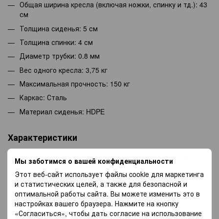
Общая ширина кресла (включая ножки, спинку и тд.): 43
см
Толщина сиденья: 5 см
Толщина спинки: 4 см
Диаметр трубки: 0.8 мм
Вес одного кресла: 3,75 кг
Максимальная прочность: 150 кг
Каркас: Сталь
Материал сиденья: HDPE
Характеристики
Тип
Туристическая , Садовые, Офисные,
Мы заботимся о вашей конфиденциальности
Пластиковые, Металлические
Этот веб-сайт использует файлы cookie для маркетинга
Вид
Стулья
и статистических целей, а также для безопасной и
Цвет
Черный
оптимальной работы сайта. Вы можете изменить это в
настройках вашего браузера. Нажмите на кнопку
Матеріал
Металл
каркаса
«Согласиться», чтобы дать согласие на использование