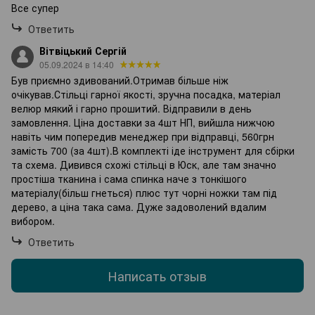
Все супер
Ответить
Вітвіцький Сергій
05.09.2024 в 14:40
Був приємно здивований.Отримав більше ніж
очікував.Стільці гарної якості, зручна посадка, матеріал
велюр мякий і гарно прошитий. Відправили в день
замовлення. Ціна доставки за 4шт НП, вийшла нижчою
навіть чим попередив менеджер при відправці, 560грн
замість 700 (за 4шт).В комплекті іде інструмент для сбірки
та схема. Дивився схожі стільці в Юск, але там значно
простіша тканина і сама спинка наче з тонкішого
матеріалу(більш гнеться) плюс тут чорні ножки там під
дерево, а ціна така сама. Дуже задоволений вдалим
вибором.
Ответить
Написать отзыв