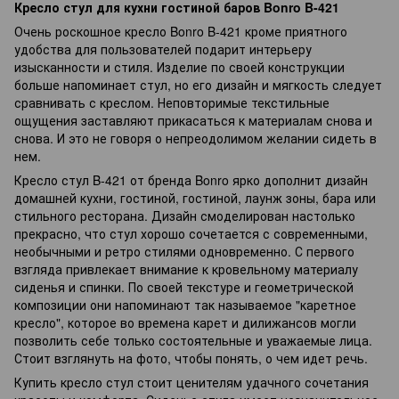
Кресло стул для кухни гостиной баров Bonro B-421
Очень роскошное кресло Bonro B-421 кроме приятного
удобства для пользователей подарит интерьеру
изысканности и стиля. Изделие по своей конструкции
больше напоминает стул, но его дизайн и мягкость следует
сравнивать с креслом. Неповторимые текстильные
ощущения заставляют прикасаться к материалам снова и
снова. И это не говоря о непреодолимом желании сидеть в
нем.
Кресло стул B-421 от бренда Bonro ярко дополнит дизайн
домашней кухни, гостиной, гостиной, лаунж зоны, бара или
стильного ресторана. Дизайн смоделирован настолько
прекрасно, что стул хорошо сочетается с современными,
необычными и ретро стилями одновременно. С первого
взгляда привлекает внимание к кровельному материалу
сиденья и спинки. По своей текстуре и геометрической
композиции они напоминают так называемое "каретное
кресло", которое во времена карет и дилижансов могли
позволить себе только состоятельные и уважаемые лица.
Стоит взглянуть на фото, чтобы понять, о чем идет речь.
Купить кресло стул стоит ценителям удачного сочетания