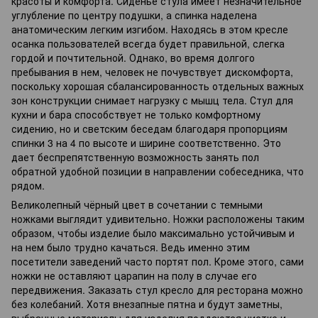
красоты и комфорта. Сиденье стула имеет незначительное
углубление по центру подушки, а спинка наделена
анатомическим легким изгибом. Находясь в этом кресле
осанка пользователей всегда будет правильной, слегка
гордой и почтительной. Однако, во время долгого
пребывания в нем, человек не почувствует дискомфорта,
поскольку хорошая сбалансированность отдельных важных
зон конструкции снимает нагрузку с мышц тела. Стул для
кухни и бара способствует не только комфортному
сидению, но и светским беседам благодаря пропорциям
спинки 3 на 4 по высоте и ширине соответственно. Это
дает беспрепятственную возможность занять пол
обратной удобной позиции в направлении собеседника, что
рядом.
Великолепный чёрный цвет в сочетании с темными
ножками выглядит удивительно. Ножки расположены таким
образом, чтобы изделие было максимально устойчивым и
на нем было трудно качаться. Ведь именно этим
посетители заведений часто портят пол. Кроме этого, сами
ножки не оставляют царапин на полу в случае его
передвижения. Заказать стул кресло для ресторана можно
без колебаний. Хотя внезапные пятна и будут заметны,
выбранные материалы для изделия поддаются чистке и