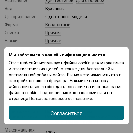
Назначения
Для гостиной
,
Для столовой
Вид
Кухонные
Декорирование
Однотонные модели
Форма
Квадратные
Спинка
Прямая
Ножки
Прямые
Особенности
На ножках, Со спинкой
Мы заботимся о вашей конфиденциальности
Материал
Бархат
обивки
Этот веб-сайт использует файлы cookie для маркетинга
и статистических целей, а также для безопасной и
Тип обивки
Мягкий
оптимальной работы сайта. Вы можете изменить это в
Высота
79 см
настройках вашего браузера. Нажмите на кнопку
Размеры спинки
«Согласиться», чтобы дать согласие на использование
43 х 45,5 см
(ВхШ)
файлов cookie. Подробнее можно ознакомиться на
странице
Пользовательское соглашение
.
Размеры
45,5 х 42,5 см
сиденья (ШхГ)
Дополнительные
Высота сиденья: 45 см;
Согласиться
характеристики
Расстояние между ножками: 46 см;
Ножки: стальная труба с покраской.
Максимальная
120 кг