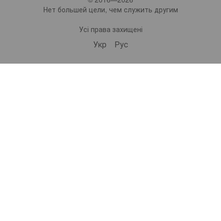
Нет большей цели, чем служить другим
Усі права захищені
Укр
Рус
bonro ua
573 Subscribers
•
229 Videos
•
2.1M Views
Набір валіз Bonro 3 штуки 2019 шампань (10500308)
ВІДЕООГЛЯД | Самокат дитячий триколісний 2в1 Spoko SP-322 рожевий (42401024)
ВІДЕООГЛЯД | Дорожній набір валіз Bonro 3 штуки 2019 шампань (10500308)