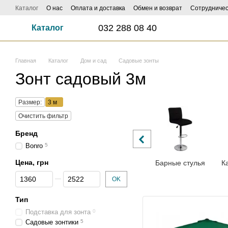
Перейти к основному контенту
Каталог
О нас
Оплата и доставка
Обмен и возврат
Сотрудничес
ФОТО И ВИДЕО НАСИЛАЙ - КЕШБЕК ДО 1000 ГРН ЗАБИРАЙ!
Influe
032 288 08 40
Каталог
Главная
Каталог
Дом и сад
Садовые зонты
Зонт садовый 3м
Размер:
3 м
Очистить фильтр
Бренд
Bonro
5
Цена, грн
Барные стулья
К
От Цена, грн
До Цена, грн
OK
Тип
Подставка для зонта
0
Садовые зонтики
5