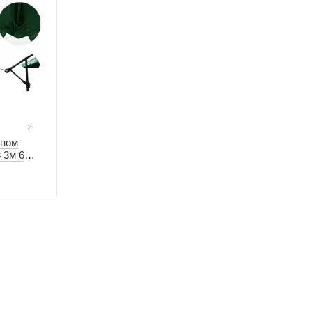
2
оном
 3м 6