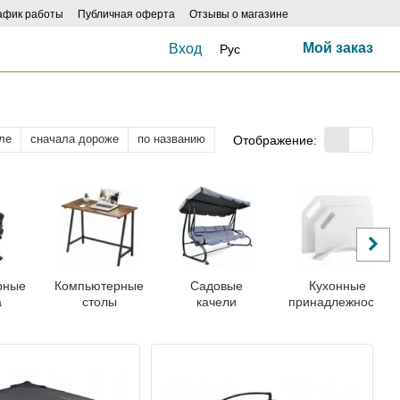
афик работы
Публичная оферта
Отзывы о магазине
Мой заказ
Вход
Рус
ле
сначала дороже
по названию
Отображение:
рные
Компьютерные
Садовые
Кухонные
а
столы
качели
принадлежности