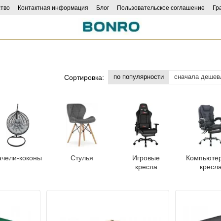
тво
Контактная информация
Блог
Пользовательское соглашение
Гр
ncers
по популярности
сначала дешев
Сортировка:
ачели-коконы
Стулья
Игровые
Компьюте
кресла
кресл