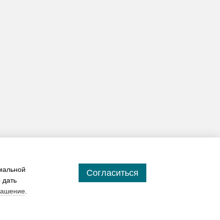
имальной
Согласиться
 дать
лашение
.