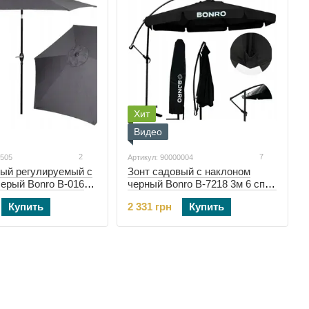
Хит
Видео
2
7
0505
Артикул: 90000004
вый регулируемый с
Зонт садовый с наклоном
ерый Bonro B-016
черный Bonro B-7218 3м 6 спиц
(42400505)
(90000004)
Купить
2 331 грн
Купить