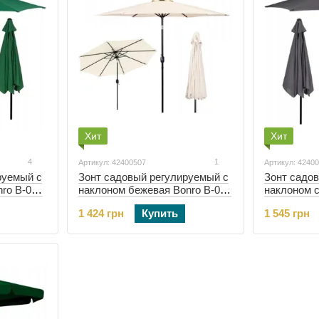
Хит
Хит
4
1
Артикул: 42400507
Артикул: 4240
руемый с
Зонт садовый регулируемый с
Зонт садо
ro B-016
наклоном бежевая Bonro B-016
наклоном с
3м 8 спиц (42400507)
3м 8 спиц 
1 424 грн
Купить
1 545 грн