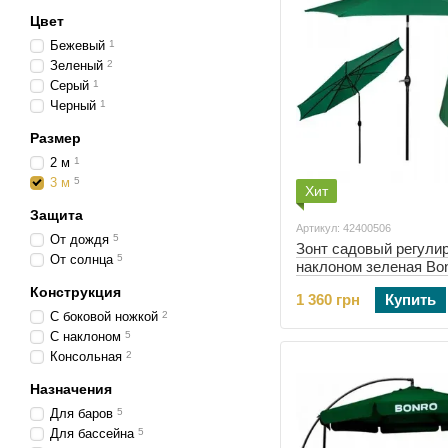
Цвет
Бежевый
1
Зеленый
2
Серый
1
Черный
1
Размер
2 м
1
3 м
5
Хит
Защита
Артикул: 42400506
От дождя
5
Зонт садовый регули
От солнца
5
наклоном зеленая Bon
3м 8 спиц (42400506)
Конструкция
1 360 грн
Купить
С боковой ножкой
2
С наклоном
5
Консольная
2
Назначения
Для баров
5
Для бассейна
5