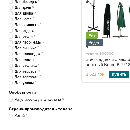
Для беседок
5
Для дачи
5
Для двора
5
Для кафе
5
Для кемпинга
5
Для отдыха
5
Хит
Для отеля
5
Для песочницы
5
Видео
Для пикника
5
Для площадок
5
Артикул: 90000005
Зонт садовый с накл
Для пляжа
5
зеленый Bonro B-7218
Для столика
5
спиц (90000005)
Для террасы
5
2 522 грн
Купить
Для торговли
5
Для улицы
5
Особенности
Регулировка угла наклона
5
Страна-производитель товара
Китай
5