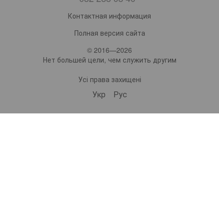
Контактная информация
Полная версия сайта
© 2016—2026
Нет большей цели, чем служить другим
Усі права захищені
Укр
Рус
bonro ua
573 Subscribers
•
229 Videos
•
2.1M Views