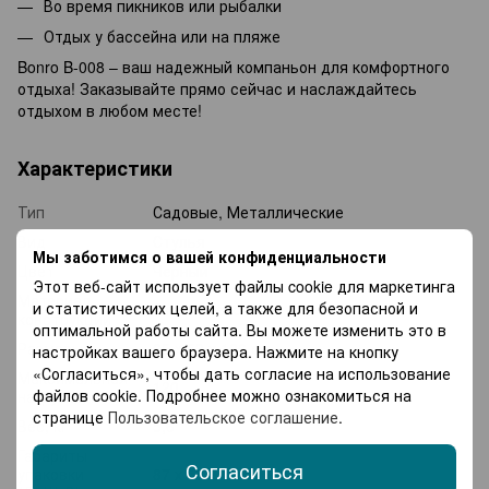
Во время пикников или рыбалки
Отдых у бассейна или на пляже
Bonro B-008 – ваш надежный компаньон для комфортного
отдыха! Заказывайте прямо сейчас и наслаждайтесь
отдыхом в любом месте!
Характеристики
Тип
Садовые, Металлические
Вид
Стулья
Мы заботимся о вашей конфиденциальности
Цвет
Черный
Этот веб-сайт использует файлы cookie для маркетинга
Материал
и статистических целей, а также для безопасной и
Сталь, Текстиль
конструкции
оптимальной работы сайта. Вы можете изменить это в
Размеры
65 х 53 х 106 см
настройках вашего браузера. Нажмите на кнопку
«Согласиться», чтобы дать согласие на использование
Максимальная
120
файлов cookie. Подробнее можно ознакомиться на
нагрузка, кг
странице
Пользовательское соглашение
.
Вес, кг
5,6
Габариты
Согласиться
упаковки
87 x 57 x 14 см