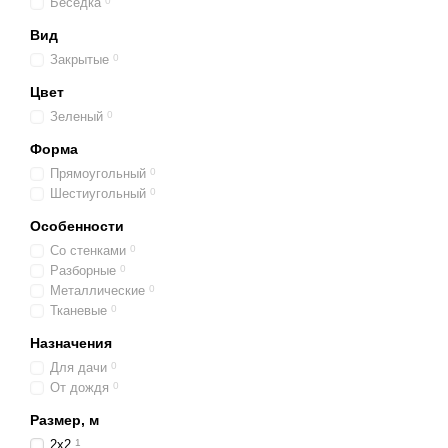
Беседка
0
Вид
Закрытые
0
Цвет
Зеленый
0
Форма
Прямоугольный
0
Шестиугольный
0
Особенности
Со стенками
0
Разборные
0
Металлические
0
Тканевые
0
Назначения
Для дачи
0
От дождя
0
Размер, м
2x2
1