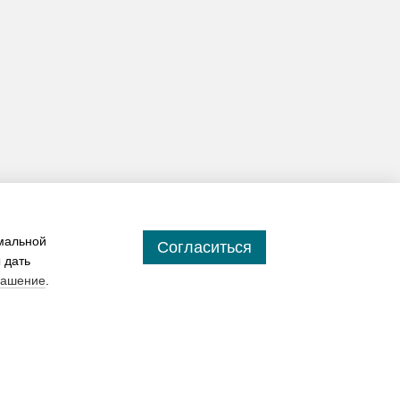
имальной
Согласиться
 дать
лашение
.