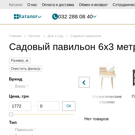
Перейти к основному контенту
Каталог
О нас
Оплата и доставка
Обмен и возврат
Сотрудничес
032 288 08 40
Каталог
Главная
Каталог
Дом и сад
Садовые павильони
Cадовый павильон 6х3 мет
Размер, м:
Очистить фильтр
Бренд
Bonro
0
Цена, грн
Кухонные
Мягкие кресла
Косметические
П
принадлежности
столики
От Цена, грн
До Цена, грн
OK
Нет товаров
Тип
Павильон
0