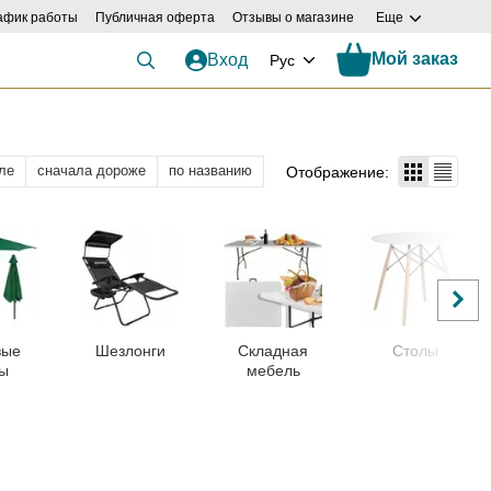
афик работы
Публичная оферта
Отзывы о магазине
Еще
Мой заказ
Вход
Рус
ле
сначала дороже
по названию
Отображение:
вые
Шезлонги
Складная
Столы
ты
мебель