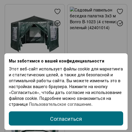
Садовые павильони
Садовые зонты
Шезлонги
Складная мебель
Столы
Журнальные столы
Стеллажи
Сушилки для одежды
Садовые тележки
Теплицы и парники
Агроткань
Новинка
Новинка
Мы заботимся о вашей конфиденциальности
1
1
Этот веб-сайт использует файлы cookie для маркетинга
Артикул: 42400993
Артикул: 42401014
и статистических целей, а также для безопасной и
Садовый павильон беседка
Садовый павильон беседка
оптимальной работы сайта. Вы можете изменить это в
палатка 6 стенок Bonro B-
палатка 3х3 м Bonro B-1023 (4
настройках вашего браузера. Нажмите на кнопку
9007 зеленый (42400993)
стенки) зеленый (42401014)
3 654 грн
1 939 грн
«Согласиться», чтобы дать согласие на использование
файлов cookie. Подробнее можно ознакомиться на
странице
Пользовательское соглашение
.
Согласиться