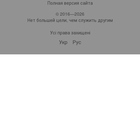
Полная версия сайта
© 2016—2026
Нет большей цели, чем служить другим
Усі права захищені
Укр
Рус
bonro ua
575 Subscribers
•
229 Videos
•
2.2M Views