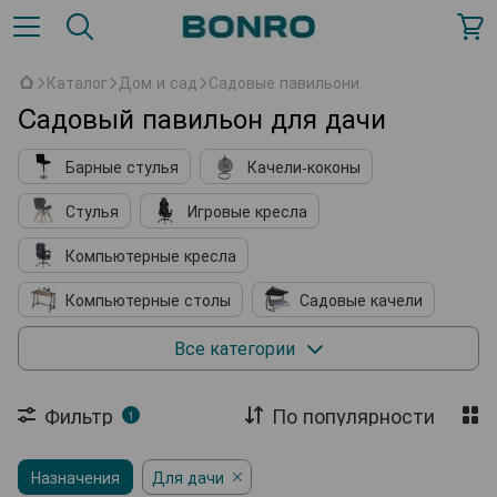
Каталог
Дом и сад
Садовые павильони
Cадовый павильон для дачи
Барные стулья
Качели-коконы
Стулья
Игровые кресла
Компьютерные кресла
Компьютерные столы
Садовые качели
Кухонные принадлежности
Мягкие кресла
Все категории
Косметические столики
Фильтр
По популярности
1
Подставки для обуви
Назначения
Комплектующие к мебели
Для дачи