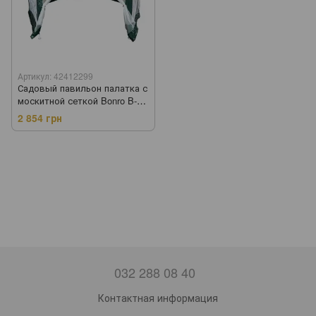
Артикул: 42412299
Садовый павильон палатка с
москитной сеткой Bonro B-
1024 зеленый (42412299)
2 854 грн
032 288 08 40
Контактная информация