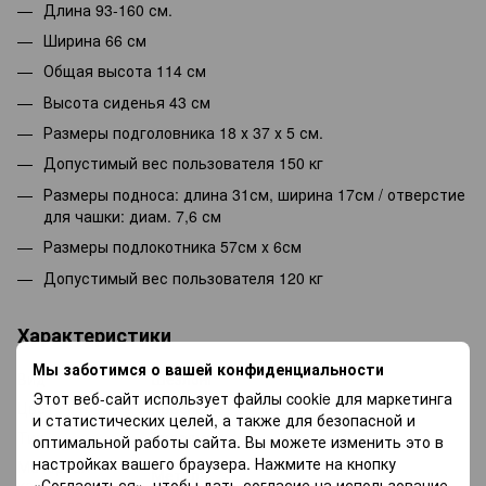
Длина 93-160 см.
Ширина 66 см
Общая высота 114 см
Высота сиденья 43 см
Размеры подголовника 18 х 37 х 5 см.
Допустимый вес пользователя 150 кг
Размеры подноса: длина 31см, ширина 17см / отверстие
для чашки: диам. 7,6 см
Размеры подлокотника 57см х 6см
Допустимый вес пользователя 120 кг
Характеристики
Мы заботимся о вашей конфиденциальности
Вид
Шезлонг
Этот веб-сайт использует файлы cookie для маркетинга
Цвет
Красный
и статистических целей, а также для безопасной и
Тип
Складной
оптимальной работы сайта. Вы можете изменить это в
настройках вашего браузера. Нажмите на кнопку
Материал
Металл
«Согласиться», чтобы дать согласие на использование
каркаса