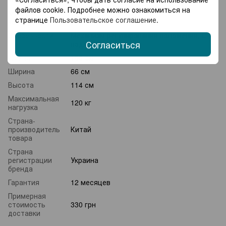
файлов cookie. Подробнее можно ознакомиться на
Материал
Текстиль
странице
Пользовательское соглашение
.
конструкции
Особенности
Механизм регулирования положения, С
Согласиться
подлокотниками
Длина
160 см
Ширина
66 см
Высота
114 см
Максимальная
120 кг
нагрузка
Страна-
производитель
Китай
товара
Страна
регистрации
Украина
бренда
Гарантия
12 месяцев
Примерная
стоимость
330 грн
доставки