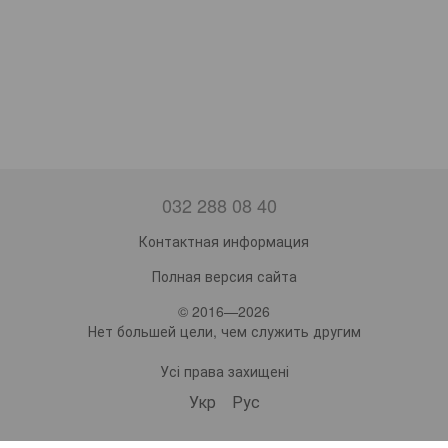
032 288 08 40
Контактная информация
Полная версия сайта
© 2016—2026
Нет большей цели, чем служить другим
Усі права захищені
Укр
Рус