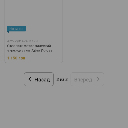
Новинка
Артикул: 42401179
Стеллаж металлический
170х75х30 см Siker P7530
черный 5 полок (42401179)
1 150 грн
Назад
Вперед
2
из 2