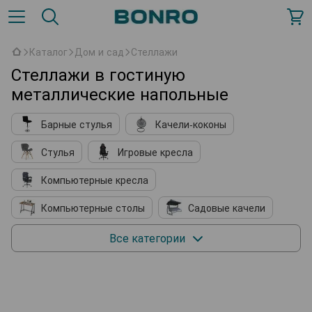
Каталог
Дом и сад
Стеллажи
Стеллажи в гостиную
металлические напольные
Барные стулья
Качели-коконы
Стулья
Игровые кресла
Компьютерные кресла
Компьютерные столы
Садовые качели
Кухонные принадлежности
Мягкие кресла
Все категории
Косметические столики
Подставки для обуви