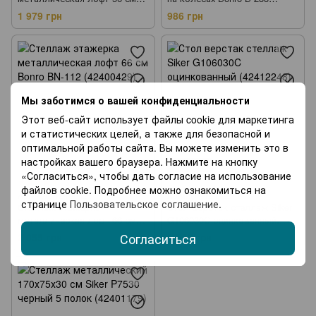
Bonro B-111 (42400395)
черный (42400599)
1 979 грн
986 грн
Мы заботимся о вашей конфиденциальности
Этот веб-сайт использует файлы cookie для маркетинга
и статистических целей, а также для безопасной и
оптимальной работы сайта. Вы можете изменить это в
настройках вашего браузера. Нажмите на кнопку
Новинка
«Согласиться», чтобы дать согласие на использование
3
файлов cookie. Подробнее можно ознакомиться на
Артикул: 42400429
Артикул: 42412248
странице
Пользовательское соглашение
.
Стеллаж этажерка
Стол верстак стеллаж Siker
металлическая лофт 66 см
G106030C оцинкованный
Bonro BN-112 (42400429)
(42412248)
Согласиться
2 055 грн
1 548 грн