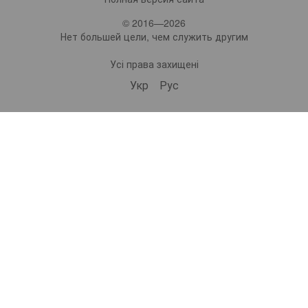
© 2016—2026
Нет большей цели, чем служить другим
Усі права захищені
Укр
Рус
bonro ua
573 Subscribers
•
229 Videos
•
2.1M Views