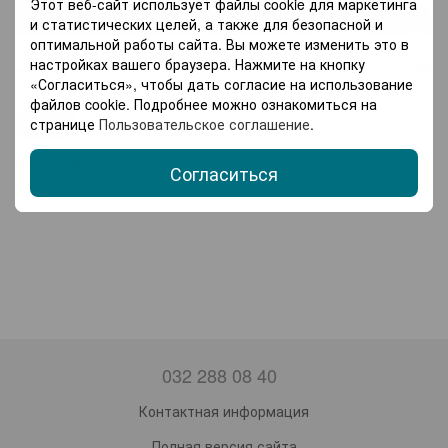
Этот веб-сайт использует файлы cookie для маркетинга
Садовые павильони
Садовые зонты
и статистических целей, а также для безопасной и
оптимальной работы сайта. Вы можете изменить это в
Шезлонги
Складная мебель
Столы
настройках вашего браузера. Нажмите на кнопку
Фильтр
По популярности
1
«Согласиться», чтобы дать согласие на использование
Журнальные столы
Стеллажи
файлов cookie. Подробнее можно ознакомиться на
Цвет
странице
Пользовательское соглашение
.
Сушилки для одежды
Садовые тележки
Нет товаров
Согласиться
Теплицы и парники
Агроткань
032 288 08 40
Контактная информация
Полная версия сайта