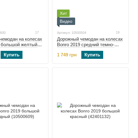
Хит
Видео
17
19
0600
Артикул: 10500504
чемодан на колесах
Дорожный чемодан на колесах
9 большой желтый
Bonro 2019 средний темно-
синий (10500504)
Купить
1 749 грн
Купить