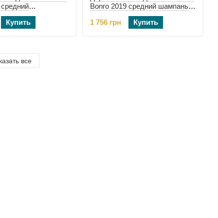
 средний
Bonro 2019 средний шампань
й (10500509)
(10500508)
Купить
1 756 грн
Купить
казать все