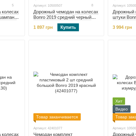
5
8
Артикул: 10500507
Артикул: 1050
 колесах
Дорожный чемодан на колесах
Дорожный 
шампань
Bonro 2019 средний черный
штуки Bonr
(10500507)
(10500304)
1 897 грн
Купить
3 994 грн
Хит
Видео
Товар заканчивается
Товар зак
Артикул: 42401077
Артикул: 1050
 колесах
Чемодан комплект
Дорожный 