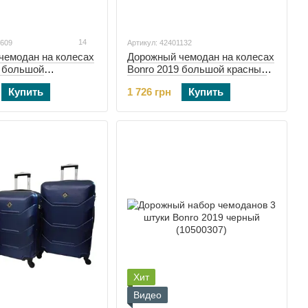
14
0609
Артикул: 42401132
чемодан на колесах
Дорожный чемодан на колесах
9 большой
Bonro 2019 большой красный
й (10500609)
(42401132)
Купить
1 726 грн
Купить
Хит
Видео