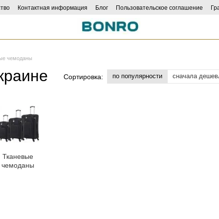
тво
Контактная информация
Блог
Пользовательское соглашение
Гр
ncers
ые чемоданы
краине
по популярности
сначала дешев
Сортировка:
Тканевые
чемоданы