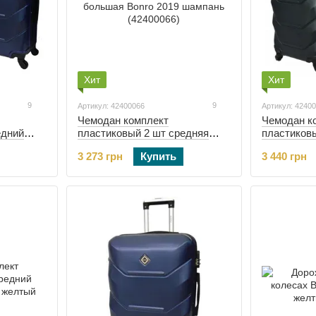
Хит
Хит
9
9
Артикул: 42400066
Артикул: 4240
Чемодан комплект
Чемодан к
едний
пластиковый 2 шт средняя
пластиков
темно-
большая Bonro 2019 шампань
большой B
3 273 грн
Купить
3 440 грн
(42400066)
изумрудны