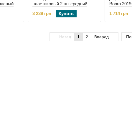
красный
пластиковый 2 шт средний
Bonro 2019
большой Bonro 2019 красный
изумрудны
3 239 грн
Купить
1 714 грн
(42401077)
Назад
1
2
Вперед
По