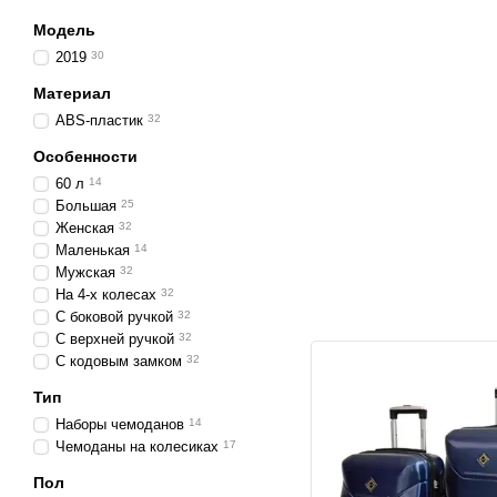
Модель
2019
30
Материал
ABS-пластик
32
Особенности
60 л
14
Большая
25
Женская
32
Маленькая
14
Мужская
32
На 4-х колесах
32
С боковой ручкой
32
С верхней ручкой
32
С кодовым замком
32
Тип
Наборы чемоданов
14
Чемоданы на колесиках
17
Пол