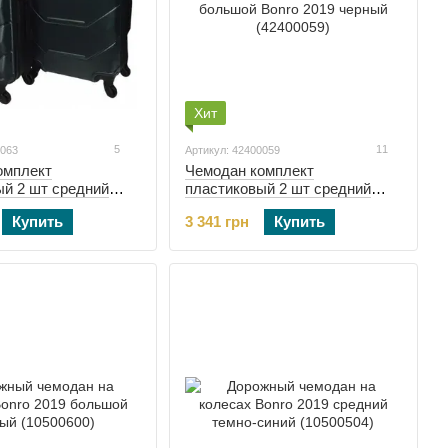
Хит
5
11
0063
Артикул: 42400059
омплект
Чемодан комплект
ый 2 шт средний
пластиковый 2 шт средний
onro 2019
большой Bonro 2019 черный
Купить
3 341 грн
Купить
й (42400063)
(42400059)