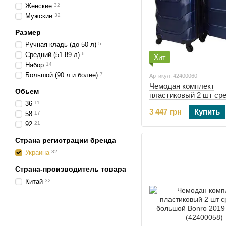
Женские
32
Мужские
32
Размер
Ручная кладь (до 50 л)
5
Средний (51-89 л)
6
Хит
Набор
14
Большой (90 л и более)
7
Артикул: 42400060
Чемодан комплект
Обьем
пластиковый 2 шт ср
36
11
большой Bonro 2019 
3 447 грн
Купить
синий (42400060)
58
17
92
21
Страна регистрации бренда
Украина
32
Страна-производитель товара
Китай
32