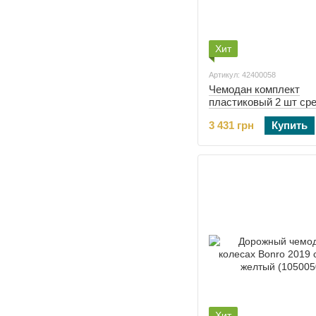
Хит
Артикул: 42400058
Чемодан комплект
пластиковый 2 шт ср
большой Bonro 2019 
3 431 грн
Купить
(42400058)
Хит