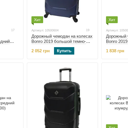
Хит
Хит
17
19
Артикул: 10500604
Артикул: 1050
Дорожный чемодан на колесах
Дорожный 
едний
Bonro 2019 большой темно-
Bonro 201
желтый
синий (10500604)
(10500600)
2 052 грн
Купить
1 838 грн
Хит