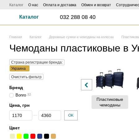
Перейти к основному контенту
Каталог
О нас
Оплата и доставка
Обмен и возврат
Сотрудничес
ФОТО И ВИДЕО НАСИЛАЙ - КЕШБЕК ДО 1000 ГРН ЗАБИРАЙ!
Influe
032 288 08 40
Каталог
Главная
Каталог
Дорожные сумки и чемоданы на колесах
Пластиков
Чемоданы пластиковые в У
Страна регистрации бренда:
Украина
Очистить фильтр
Бренд
Bonro
32
Пластиковые
чемоданы
Цена, грн
От Цена, грн
До Цена, грн
OK
Цвет