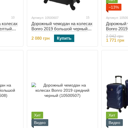
−13%
10
15
Артикул: 10500607
Артикул: 1050
 колесах
Дорожный чемодан на колесах
Дорожный 
желтый
Bonro 2019 большой черный
Bonro 201
(10500607)
изумрудны
2 042 грн
2 080 грн
Купить
1 771 грн
Хит
Хит
Видео
Видео