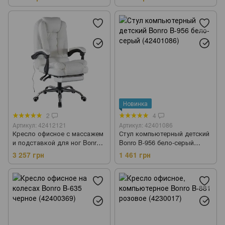
(42400292)
Новинка
2
4
Артикул: 42412121
Артикул: 42401086
Кресло офисное с массажем
Стул компьютерный детский
и подставкой для ног Bonro
Bonro B-956 бело-серый
B-6071 белое (42412121)
(42401086)
3 257 грн
1 461 грн