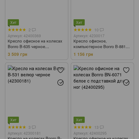
Хит
Хит
2
10
Артикул: 42400369
Артикул: 4230017
Кресло офисное на колесах
Кресло офисное,
Bonro B-635 черное
компьютерное Bonro B-881
(42400369)
розовое (4230017)
3 509 грн
1 156 грн
Хит
Хит
3
13
Артикул: 42300181
Артикул: 42400295
Кресло на колесах Bonro B-
Кресло офисное на колесах