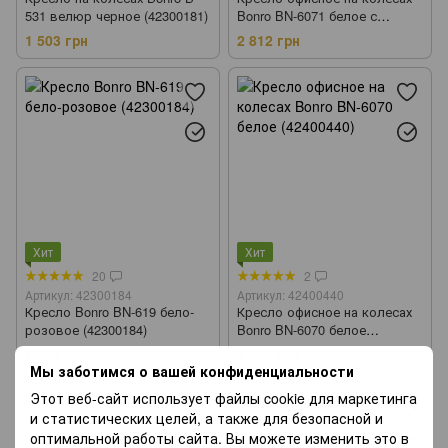
531 велюр черное (42300181)
Bonro BN-6071 белое с
подставкой для ног
1 503 грн
2 812 грн
(42400295)
Хит
Хит
20
2
Артикул: 42300184
Артикул: 42400440
Кресло Bonro BN-619 бело-
Кресло офисное на колесах
розовое (42300184)
Bonro BN-6070 белое
(42400440)
1 539 грн
2 672 грн
Мы заботимся о вашей конфиденциальности
Этот веб-сайт использует файлы cookie для маркетинга
и статистических целей, а также для безопасной и
оптимальной работы сайта. Вы можете изменить это в