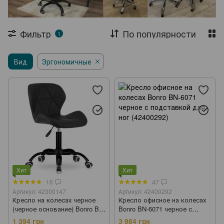
Садовые павильони
Садовые зонты
Шезлонги
Складная мебель
Столы
Фильтр
По популярности
1
Журнальные столы
Стеллажи
Вид
Эргономичные
Сушилки для одежды
Садовые тележки
Теплицы и парники
Агроткань
Хит
Хит
16
47
Артикул: 42300147
Артикул: 42400292
Кресло на колесах черное
Кресло офисное на колесах
(черное основание) Bonro B-
Bonro BN-6071 черное с
531 (42300147)
подставкой для ног
1 394 грн
3 984 грн