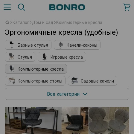
Каталог
Дом и сад
Компьютерные кресла
Эргономичные кресла (удобные)
Барные стулья
Качели-коконы
Стулья
Игровые кресла
Компьютерные кресла
Компьютерные столы
Садовые качели
Кухонные принадлежности
Мягкие кресла
Все категории
Косметические столики
Подставки для обуви
Комплектующие к мебели