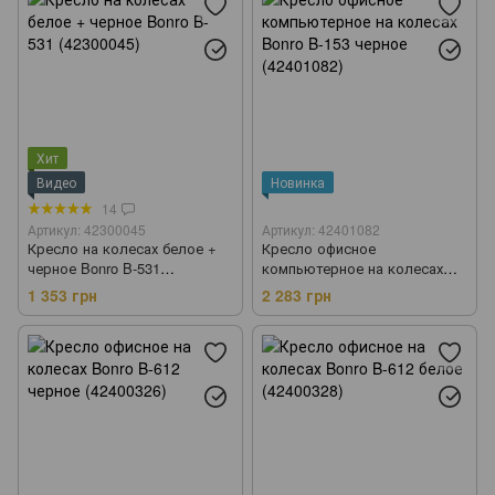
Хит
Видео
Новинка
14
Артикул: 42300045
Артикул: 42401082
Кресло на колесах белое +
Кресло офисное
черное Bonro B-531
компьютерное на колесах
(42300045)
Bonro B-153 черное
1 353 грн
2 283 грн
(42401082)