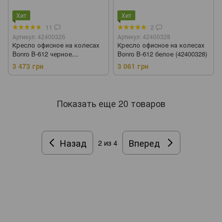
Хит
Хит
11
2
Артикул: 42400326
Артикул: 42400328
Кресло офисное на колесах
Кресло офисное на колесах
Bonro B-612 черное
Bonro B-612 белое (42400328)
(42400326)
3 473 грн
3 061 грн
Показать еще 20 товаров
Назад
Вперед
2
из 4