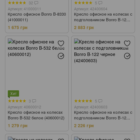
32
5
Артикул: 41000011
Артикул: 42400604
Кресло офисное Bonro B-8330
Кресло офисное на колесах с
(41000011)
подголовником Bonro B-122
бело-серое (42400604)
1 675 грн
2 883 грн
Хит
3
5
Артикул: 40600012
Артикул: 42400603
Кресло офисное на колесах
Кресло офисное на колесах с
Bonro B-532 белое (40600012)
подголовником Bonro B-122
черное (42400603)
1 279 грн
2 226 грн