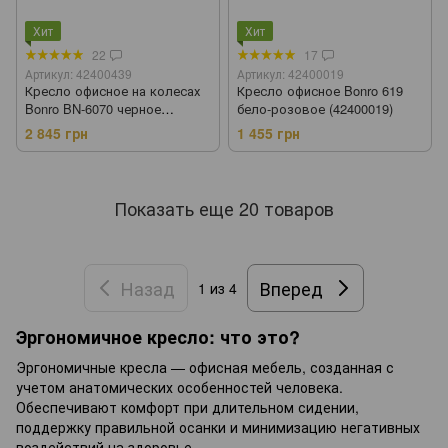
Хит
Хит
22
17
Артикул: 42400439
Артикул: 42400019
Кресло офисное на колесах
Кресло офисное Bonro 619
Bonro BN-6070 черное
бело-розовое (42400019)
(42400439)
2 845 грн
1 455 грн
Показать еще 20 товаров
Назад
Вперед
1
из 4
Эргономичное кресло: что это?
Эргономичные кресла — офисная мебель, созданная с
учетом анатомических особенностей человека.
Обеспечивают комфорт при длительном сидении,
поддержку правильной осанки и минимизацию негативных
воздействий на здоровье.