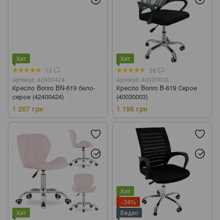
Хит
Хит
13
38
Артикул: 42400424
Артикул: 40030003
Кресло Bonro BN-619 бело-
Кресло Bonro B-619 Серое
серое (42400424)
(40030003)
1 287 грн
1 198 грн
Хит
−34%
Хит
Видео