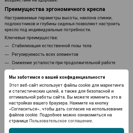
Преимущества эргономичного кресла
Настраиваемые параметры высоты, наклона спинки,
подлокотников и глубины сиденья позволяют настроить
кресло под индивидуальные потребности.
Ключевые преимущества:
Стабилизация естественной позы тела
Регулируемость всех элементов
Снижение усталости при продолжительной работе
Повышение производительности труда на 15-20%
Мы заботимся о вашей конфиденциальности
Профилактика заболеваний спины
Этот веб-сайт использует файлы cookie для маркетинга
Поддержка шейного отдела через регулируемый
и статистических целей, а также для безопасной и
подголовник
оптимальной работы сайта. Вы можете изменить это в
Офисные работники проводят за компьютером 7-9 часов
настройках вашего браузера. Нажмите на кнопку
рабочего времени. Около 80% испытывают боли в спине из-
«Согласиться», чтобы дать согласие на использование
за неправильной посадки. Эргономичные кресла помогают
файлов cookie. Подробнее можно ознакомиться на
снизить этот показатель вдвое.
странице
Пользовательское соглашение
.
Особенности эргономичных кресел