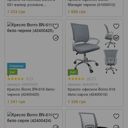
531 велюр розовое
Manager черное (41000010)
(42412204)
1 233 грн
1 680 грн
Новинка
Хит
Хит
6
25
Артикул: 42400425
Артикул: 42400016
Кресло Bonro BN-619 бело-
Кресло офисное Bonro 619
черное (42400425)
бело-серое (42400016)
1 241 грн
1 328 грн