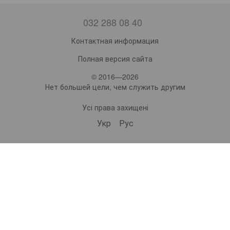
032 288 08 40
Контактная информация
Полная версия сайта
© 2016—2026
Нет большей цели, чем служить другим
Усі права захищені
Укр
Рус
bonro ua
573 Subscribers
•
229 Videos
•
2.1M Views