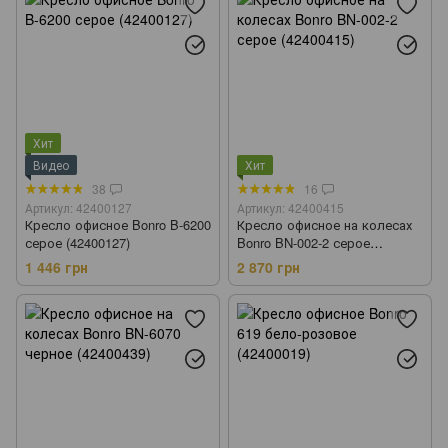
Хит
Видео
Хит
38
16
Артикул: 42400127
Артикул: 42400415
Кресло офисное Bonro B-6200
Кресло офисное на колесах
серое (42400127)
Bonro BN-002-2 серое
(42400415)
1 446 грн
2 870 грн