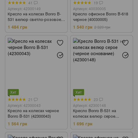
41
19
Артикул: 42300149
Артикул: 40030005
Кресло на колесах Bonro B-
Кресло офисное Bonro B-618
531 велюр светло-розовое
черное (40030005)
(42300149)
1 484 грн
1 540 грн
2 320 грн
Хит
Хит
21
23
Артикул: 42300043
Артикул: 42300148
Кресло на колесах черное
Кресло Bonro B-531 на
Bonro B-531 (42300043)
колесах велюр серое
(черное основание)
1 564 грн
1 696 грн
(42300148)