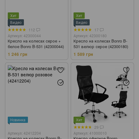
Хит
Хит
Видео
Видео
112
17
Артикул: 42300044
Артикул: 42300180
Кресло на колесах серое +
Кресло на колесах Bonro B-
белое Bonro B-531 (42300044)
531 велюр серое (42300180)
1 246 грн
1 589 грн
Новинка
Хит
29
Артикул: 42412204
Артикул: 41000010
Кресло на колесах Bonro B-
Кресло офисное Bonro