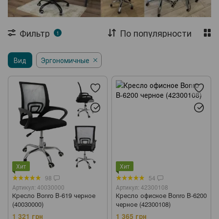
Садовые павильони
Садовые зонты
Шезлонги
Складная мебель
Столы
Фильтр
По популярности
1
Журнальные столы
Стеллажи
Вид
Эргономичные
Сушилки для одежды
Садовые тележки
Теплицы и парники
Агроткань
Хит
Хит
98
54
Артикул: 40030000
Артикул: 42300108
Кресло Bonro B-619 черное
Кресло офисное Bonro B-6200
(40030000)
черное (42300108)
1 321 грн
1 365 грн