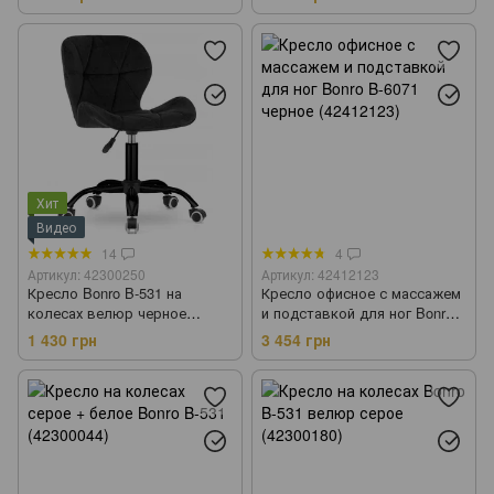
Хит
Видео
14
4
Артикул: 42300250
Артикул: 42412123
Кресло Bonro B-531 на
Кресло офисное с массажем
колесах велюр черное
и подставкой для ног Bonro
(черное основание)
B-6071 черное (42412123)
1 430 грн
3 454 грн
(42300250)