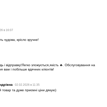
26 в 16:07
ть чудова, крісло зручне!
дь і відправку!Легко зложується,якість 🔥. Обслуговування на
я вам і побільше вдячних клієнтів!
андрівна
02.02.2026 в 11:35
й товар та дуже приємні ціни дякую)
3