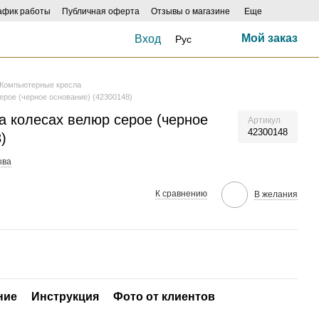
афик работы
Публичная оферта
Отзывы о магазине
Еще
Мой заказ
Вход
Рус
Компьютерные кресла
ерое (черное основание) (42300148)
а колесах велюр серое (черное
Артикул
42300148
)
ыва
К сравнению
В желания
ние
Инструкция
Фото от клиентов