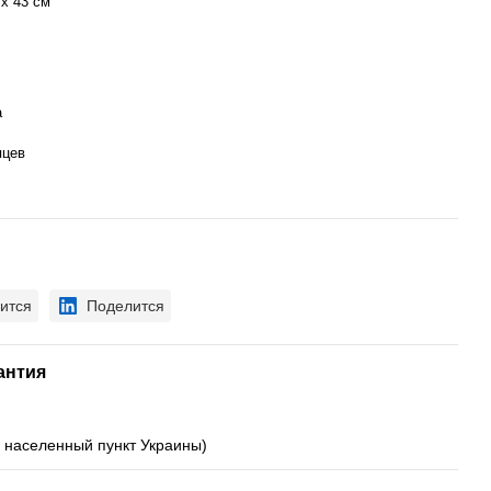
 х 43 см
а
яцев
ится
Поделится
антия
й населенный пункт Украины)