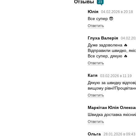
Отзывы
23
Юлія
04.02.2026 в 20:18
Все супер 😎
Ответить
Глуха Валерія
04.02.20
Дуже задоволена 🔥
Відправили швидко, якіс
Все супер, дякую 🔥
Ответить
Катя
03.02.2026 в 11:19
Дякую за швидку відпові
вищому рівні!Процвітанн
Ответить
Маркітан Юлія Олекс
Швидка доставка якісни
Ответить
Ольга
28.01.2026 в 09:4