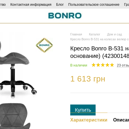
тво
Контактная информация
Блог
Пользовательское соглашение
Гр
Главная
Каталог
Дом и сад
Кресло Bonro B-531 на колесах велюр с
Кресло Bonro B-531 н
основание) (42300148
В наличии
23 отз
1 613 грн
Купить
Характеристики
Описа