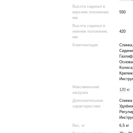
Высота сиденья в
верхнем положении,
550
мм
Высота сиденья в
нижнем положении,
420
мм
Комплектация
Спинка
Сидени
Газлиф
Основа
Колеса
Крепеж
Инструк
Максимальная
120 кг
нагрузка
Дополнительные
Спинка 
характеристики
Удобно
Регули
Инстру
Вес, кг
6,5 кг