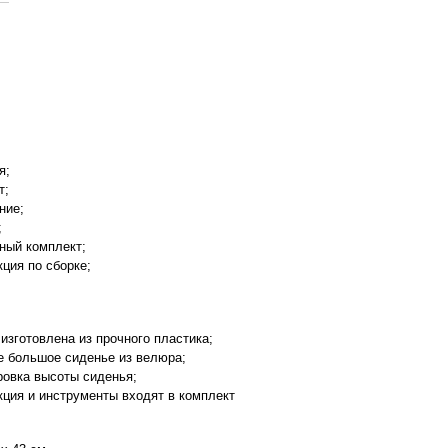
;
я;
т;
ние;
;
ный комплект;
ция по сборке;
изготовлена ​​из прочного пластика;
е большое сиденье из велюра;
ровка высоты сиденья;
кция и инструменты входят в комплект