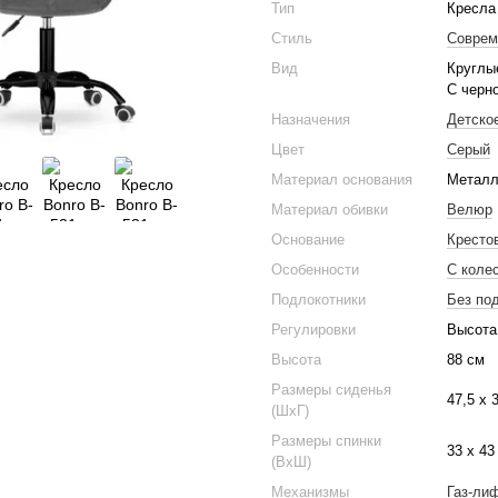
Тип
Кресла
Стиль
Соврем
Вид
Круглые
С черн
Назначения
Детско
Цвет
Серый
Материал основания
Метал
Материал обивки
Велюр
Основание
Кресто
Особенности
С коле
Подлокотники
Без по
Регулировки
Высота
Высота
88 см
Размеры сиденья
47,5 х 
(ШхГ)
Размеры спинки
33 x 43
(ВхШ)
Механизмы
Газ-ли