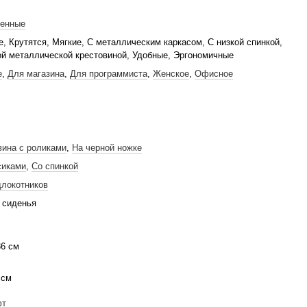
енные
, Крутятся, Мягкие, С металлическим каркасом, С низкой спинкой,
ой металлической крестовиной, Удобные, Эргономичные
е
,
Для магазина
,
Для программиста
,
Женское
,
Офисное
л
вина с роликами
,
На черной ножке
сиками
,
Со спинкой
длокотников
 сиденья
36 см
 см
фт