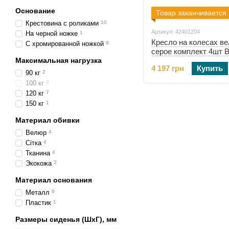
Основание
Товар заканчивается
Крестовина с роликами
10
Артикул: 42401204
На черной ножке
1
Кресло на колесах в
С хромированной ножкой
8
серое комплект 4шт B
Максимальная нагрузка
531 (черное основани
4 197 грн
Купить
(42401204)
90 кг
2
100 кг
0
120 кг
7
150 кг
1
Материал обивки
Велюр
4
Сітка
4
Тканина
4
Экокожа
2
Материал основания
Металл
9
Пластик
1
Размеры сиденья (ШхГ), мм