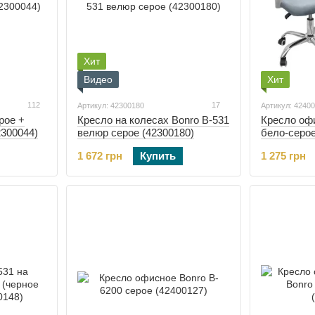
Хит
Видео
Хит
112
17
Артикул: 42300180
Артикул: 4240
рое +
Кресло на колесах Bonro B-531
Кресло оф
2300044)
велюр серое (42300180)
бело-серое
1 672 грн
Купить
1 275 грн