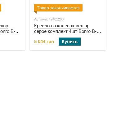
Товар заканчивается
Артикул: 42401203
елюр
Кресло на колесах велюр
onro B-
серое комплект 4шт Bonro B-
е)
531 (42401203)
5 044 грн
Купить