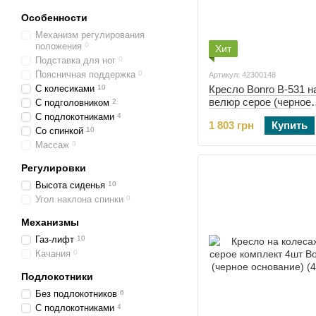
Особенности
Механизм регулирования
положения
0
Хит
Подставка для ног
0
Поясничная поддержка
0
Артикул: 42300148
С колесиками
10
Кресло Bonro B-531 н
велюр серое (черное
С подголовником
2
основание) (42300148
С подлокотниками
4
1 803 грн
Купить
Со спинкой
10
Массаж
0
Регулировки
Высота сиденья
10
Угол наклона спинки
0
Механизмы
Газ-лифт
10
Качания
0
Подлокотники
Без подлокотников
6
С подлокотниками
4