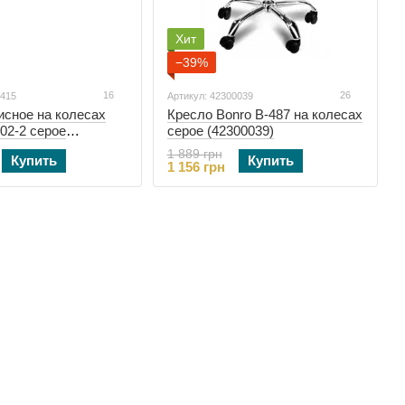
Хит
−39%
16
26
0415
Артикул: 42300039
исное на колесах
Кресло Bonro B-487 на колесах
02-2 серое
серое (42300039)
1 889 грн
Купить
Купить
1 156 грн