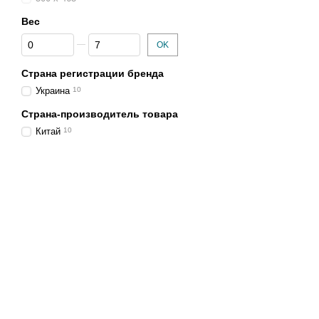
Вес
От Вес
До Вес
OK
Страна регистрации бренда
Украина
10
Страна-производитель товара
Китай
10