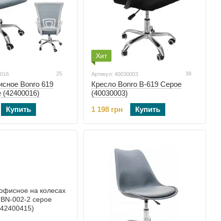
Хит
25
38
0016
Артикул: 40030003
исное Bonro 619
Кресло Bonro B-619 Серое
 (42400016)
(40030003)
Купить
1 198 грн
Купить