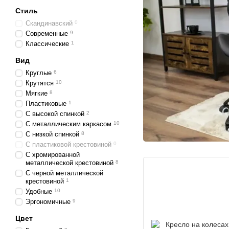
Стиль
Скандинавский
0
Современные
9
Классические
1
Вид
Круглые
6
Крутятся
10
Мягкие
8
Пластиковые
1
С высокой спинкой
2
С металлическим каркасом
10
С низкой спинкой
8
С пластиковой крестовиной
0
С хромированной
металлической крестовиной
8
С черной металлической
крестовиной
1
Удобные
10
Эргономичные
9
Цвет