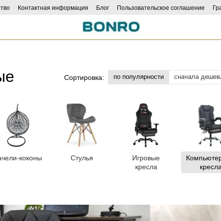
тво
Контактная информация
Блог
Пользовательское соглашение
Гр
ncers
ые
по популярности
сначала дешев
Сортировка:
ачели-коконы
Стулья
Игровые
Компьюте
кресла
кресл