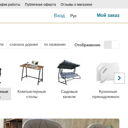
афик работы
Публичная оферта
Отзывы о магазине
Мой заказ
Вход
Рус
ле
сначала дороже
по названию
Отображение:
рные
Компьютерные
Садовые
Кухонные
а
столы
качели
принадлежности