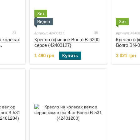
Хит
Видео
Хит
23
38
Артикул: 42400127
Артикул: 4240
а колесах
Кресло офисное Bonro B-6200
Кресло оф
серое (42400127)
Bonro BN-0
)
(42400415)
1 490 грн
Купить
3 021 грн