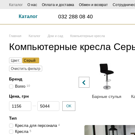
Перейти к основному контенту
Каталог
О нас
Оплата и доставка
Обмен и возврат
Сотрудничес
ФОТО И ВИДЕО НАСИЛАЙ - КЕШБЕК ДО 1000 ГРН ЗАБИРАЙ!
Influe
032 288 08 40
Каталог
Главная
Каталог
Дом и сад
Компьютерные кресла
Компьютерные кресла Сер
Цвет:
Серый
Очистить фильтр
Бренд
Bonro
10
Цена, грн
Барные стулья
К
От Цена, грн
До Цена, грн
OK
Тип
Кресла для персонала
4
Кресла
5