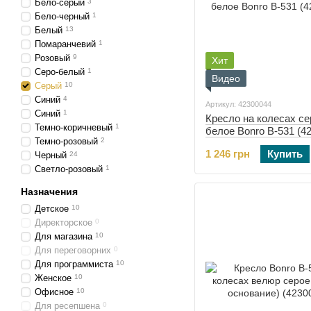
Бело-серый
3
Бело-черный
1
Белый
13
Помаранчевий
1
Розовый
9
Хит
Серо-белый
1
Видео
Серый
10
Синий
4
Артикул: 42300044
Синий
1
Кресло на колесах се
Темно-коричневый
1
белое Bonro B-531 (4
Темно-розовый
2
1 246 грн
Купить
Черный
24
Светло-розовый
1
Назначения
Детское
10
Директорское
0
Для магазина
10
Для переговорних
0
Для программиста
10
Женское
10
Офисное
10
Для ресепшена
0