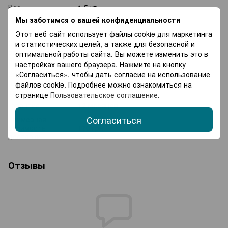
Вес
1,5 кг
Мы заботимся о вашей конфиденциальности
Габариты
40 x 35,5 x 28 см
упаковки
Этот веб-сайт использует файлы cookie для маркетинга
Страна
и статистических целей, а также для безопасной и
регистрации
Украина
оптимальной работы сайта. Вы можете изменить это в
бренда
настройках вашего браузера. Нажмите на кнопку
«Согласиться», чтобы дать согласие на использование
Страна-
производитель
Китай
файлов cookie. Подробнее можно ознакомиться на
товара
странице
Пользовательское соглашение
.
Гарантия
12 месяцев
Согласиться
Примерная
стоимость
170 грн
доставки
Отзывы