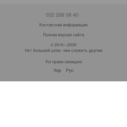
032 288 08 40
Контактная информация
Полная версия сайта
© 2016—2026
Нет большей цели, чем служить другим
Усі права захищені
Укр
Рус
bonro ua
575 Subscribers
•
229 Videos
•
2.2M Views