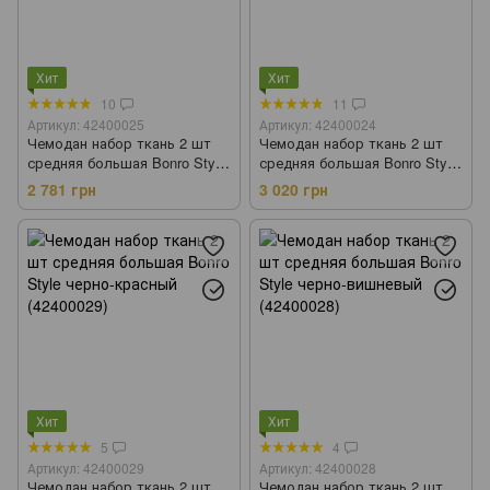
Хит
Хит
10
11
Артикул: 42400025
Артикул: 42400024
Чемодан набор ткань 2 шт
Чемодан набор ткань 2 шт
средняя большая Bonro Style
средняя большая Bonro Style
синий (42400025)
черный (42400024)
2 781 грн
3 020 грн
Хит
Хит
5
4
Артикул: 42400029
Артикул: 42400028
Чемодан набор ткань 2 шт
Чемодан набор ткань 2 шт