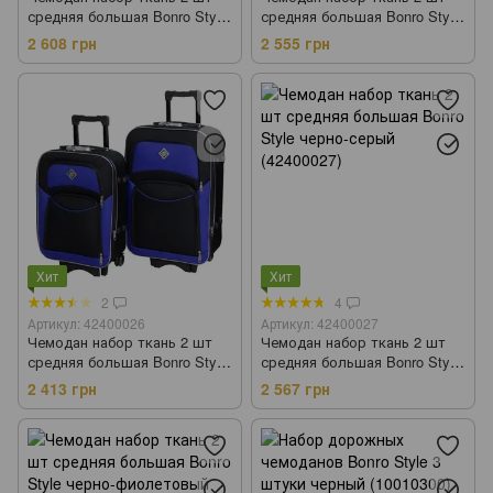
средняя большая Bonro Style
средняя большая Bonro Style
черно-красный (42400029)
черно-вишневый (42400028)
2 608 грн
2 555 грн
Хит
Хит
2
4
Артикул: 42400026
Артикул: 42400027
Чемодан набор ткань 2 шт
Чемодан набор ткань 2 шт
средняя большая Bonro Style
средняя большая Bonro Style
черно-т.синий (42400026)
черно-серый (42400027)
2 413 грн
2 567 грн