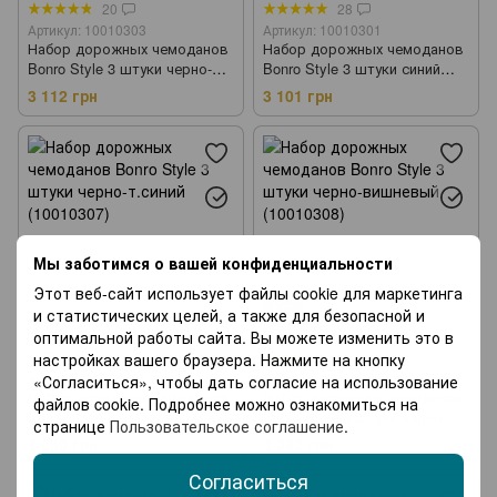
20
28
Артикул: 10010303
Артикул: 10010301
Набор дорожных чемоданов
Набор дорожных чемоданов
Bonro Style 3 штуки черно-
Bonro Style 3 штуки синий
красный (10010303)
(10010301)
3 112 грн
3 101 грн
Мы заботимся о вашей конфиденциальности
Этот веб-сайт использует файлы cookie для маркетинга
Хит
и статистических целей, а также для безопасной и
Хит
Видео
оптимальной работы сайта. Вы можете изменить это в
1
19
настройках вашего браузера. Нажмите на кнопку
Артикул: 10010307
Артикул: 10010308
«Согласиться», чтобы дать согласие на использование
Набор дорожных чемоданов
Набор дорожных чемоданов
файлов cookie. Подробнее можно ознакомиться на
Bonro Style 3 штуки черно-
Bonro Style 3 штуки черно-
странице
Пользовательское соглашение
.
т.синий (10010307)
вишневый (10010308)
3 050 грн
3 082 грн
Согласиться