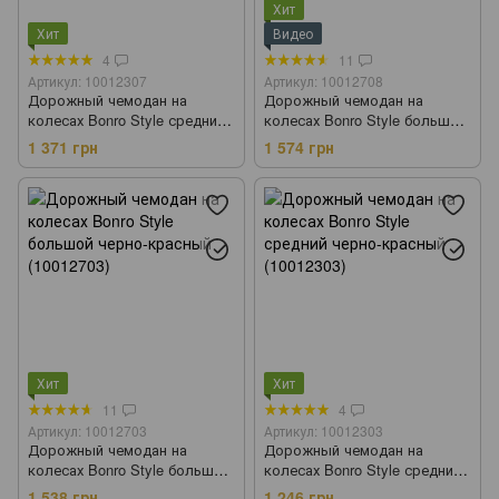
Хит
Хит
Видео
4
11
Артикул: 10012307
Артикул: 10012708
Дорожный чемодан на
Дорожный чемодан на
колесах Bonro Style средний
колесах Bonro Style большой
черно-т.синий (10012307)
черно-вишневый (10012708)
1 371 грн
1 574 грн
Хит
Хит
11
4
Артикул: 10012703
Артикул: 10012303
Дорожный чемодан на
Дорожный чемодан на
колесах Bonro Style большой
колесах Bonro Style средний
черно-красный (10012703)
черно-красный (10012303)
1 538 грн
1 246 грн