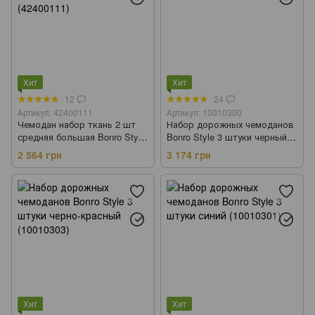
Хит
Хит
12
24
Артикул: 42400111
Артикул: 10010300
Чемодан набор ткань 2 шт
Набор дорожных чемоданов
средняя большая Bonro Style
Bonro Style 3 штуки черный
черно-фиолетовый
(10010300)
2 564 грн
3 174 грн
(42400111)
Хит
Хит