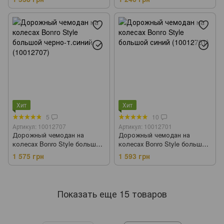
Хит
Хит
5
10
Артикул: 10012707
Артикул: 10012701
Дорожный чемодан на
Дорожный чемодан на
колесах Bonro Style большой
колесах Bonro Style большой
черно-т.синий (10012707)
синий (10012701)
1 575 грн
1 593 грн
Показать еще 15 товаров