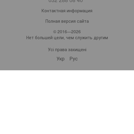
Контактная информация
Полная версия сайта
© 2016—2026
Нет большей цели, чем служить другим
Усі права захищені
Укр
Рус
bonro ua
573 Subscribers
•
229 Videos
•
2.1M Views