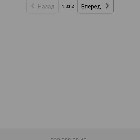
Назад
Вперед
1
из 2
032 288 08 40