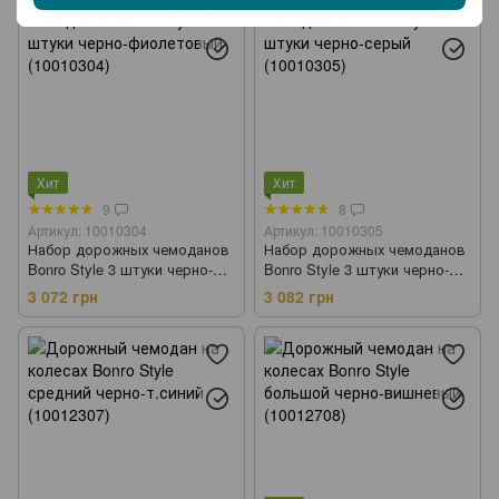
Хит
Хит
9
8
Артикул: 10010304
Артикул: 10010305
Набор дорожных чемоданов
Набор дорожных чемоданов
Bonro Style 3 штуки черно-
Bonro Style 3 штуки черно-
фиолетовый (10010304)
серый (10010305)
3 072 грн
3 082 грн