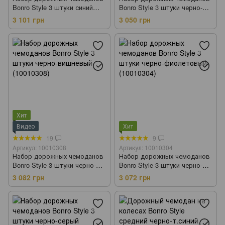
Bonro Style 3 штуки синий
Bonro Style 3 штуки черно-
(10010301)
т.синий (10010307)
3 101 грн
3 050 грн
Хит
Видео
Хит
19
9
Артикул: 10010308
Артикул: 10010304
Набор дорожных чемоданов
Набор дорожных чемоданов
Bonro Style 3 штуки черно-
Bonro Style 3 штуки черно-
вишневый (10010308)
фиолетовый (10010304)
3 082 грн
3 072 грн