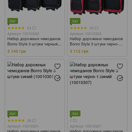
Хит
Хит
24
20
Артикул: 10010300
Артикул: 10010303
Набор дорожных чемоданов
Набор дорожных чемоданов
Bonro Style 3 штуки черный
Bonro Style 3 штуки черно-
(10010300)
красный (10010303)
3 143 грн
3 112 грн
Хит
Хит
28
1
Артикул: 10010301
Артикул: 10010307
Набор дорожных чемоданов
Набор дорожных чемоданов