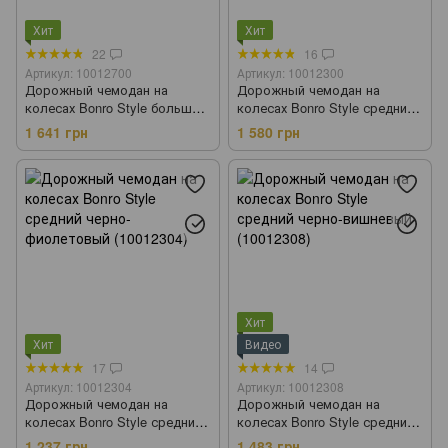
Хит
Хит
22
16
Артикул: 10012700
Артикул: 10012300
Дорожный чемодан на
Дорожный чемодан на
колесах Bonro Style большой
колесах Bonro Style средний
черный (10012700)
черный (10012300)
1 641 грн
1 580 грн
Хит
Хит
Видео
17
14
Артикул: 10012304
Артикул: 10012308
Дорожный чемодан на
Дорожный чемодан на
колесах Bonro Style средний
колесах Bonro Style средний
черно-фиолетовый
черно-вишневый (10012308)
1 237 грн
1 483 грн