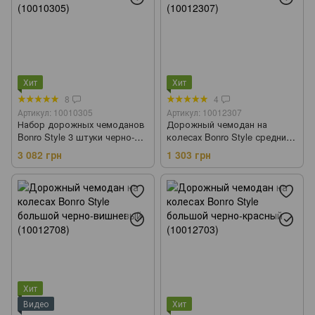
Хит
Хит
8
4
Артикул: 10010305
Артикул: 10012307
Набор дорожных чемоданов
Дорожный чемодан на
Bonro Style 3 штуки черно-
колесах Bonro Style средний
серый (10010305)
черно-т.синий (10012307)
3 082 грн
1 303 грн
Хит
Видео
Хит