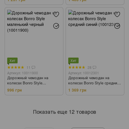
(10012304)
Хит
Хит
11
28
Артикул: 10011900
Артикул: 10012301
Дорожный чемодан на
Дорожный чемодан на
колесах Bonro Style
колесах Bonro Style средний
маленький черный (10011900)
синий (10012301)
996 грн
1 369 грн
Показать еще 12 товаров